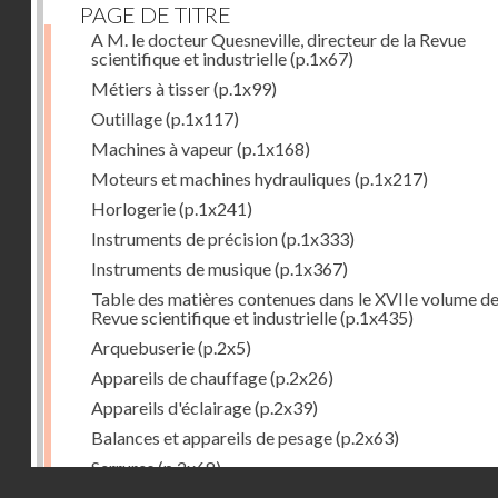
PAGE DE TITRE
A M. le docteur Quesneville, directeur de la Revue
scientifique et industrielle
(p.1x67)
Métiers à tisser
(p.1x99)
Outillage
(p.1x117)
Machines à vapeur
(p.1x168)
Moteurs et machines hydrauliques
(p.1x217)
Horlogerie
(p.1x241)
Instruments de précision
(p.1x333)
Instruments de musique
(p.1x367)
Table des matières contenues dans le XVIIe volume de
Revue scientifique et industrielle
(p.1x435)
Arquebuserie
(p.2x5)
Appareils de chauffage
(p.2x26)
Appareils d'éclairage
(p.2x39)
Balances et appareils de pesage
(p.2x63)
Serrures
(p.2x68)
Droits réservés - CNAM
Organes mécaniques divers
(p.2x94)