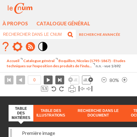
À PROPOS
CATALOGUE GÉNÉRAL
RECHERCHE AVANCÉE
Mode
contraste
Accueil
Catalogue général
Boquillon, Nicolas (1795-1867) - Etudes
élévé
techniques sur l'exposition des produits de l'indu...
n.n. - vue 1/692
80%
TABLE
TABLE DES
RECHERCHE DANS LE
T
DES
ILLUSTRATIONS
DOCUMENT
OC
MATIÈRES
Première image