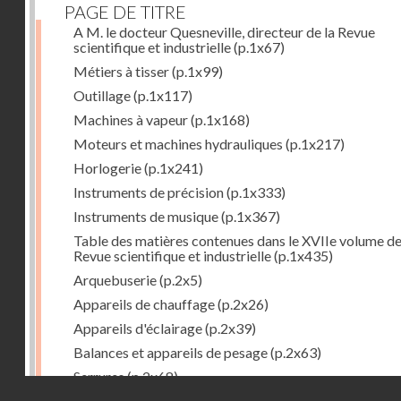
PAGE DE TITRE
A M. le docteur Quesneville, directeur de la Revue
scientifique et industrielle
(p.1x67)
Métiers à tisser
(p.1x99)
Outillage
(p.1x117)
Machines à vapeur
(p.1x168)
Moteurs et machines hydrauliques
(p.1x217)
Horlogerie
(p.1x241)
Instruments de précision
(p.1x333)
Instruments de musique
(p.1x367)
Table des matières contenues dans le XVIIe volume de
Revue scientifique et industrielle
(p.1x435)
Arquebuserie
(p.2x5)
Appareils de chauffage
(p.2x26)
Appareils d'éclairage
(p.2x39)
Balances et appareils de pesage
(p.2x63)
Serrures
(p.2x68)
Droits réservés - CNAM
Organes mécaniques divers
(p.2x94)