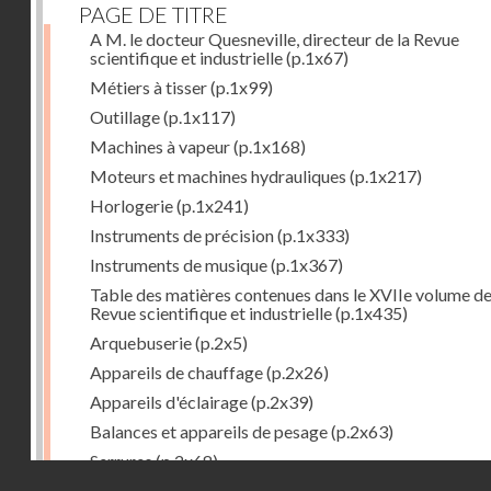
PAGE DE TITRE
A M. le docteur Quesneville, directeur de la Revue
scientifique et industrielle
(p.1x67)
Métiers à tisser
(p.1x99)
Outillage
(p.1x117)
Machines à vapeur
(p.1x168)
Moteurs et machines hydrauliques
(p.1x217)
Horlogerie
(p.1x241)
Instruments de précision
(p.1x333)
Instruments de musique
(p.1x367)
Table des matières contenues dans le XVIIe volume de
Revue scientifique et industrielle
(p.1x435)
Arquebuserie
(p.2x5)
Appareils de chauffage
(p.2x26)
Appareils d'éclairage
(p.2x39)
Balances et appareils de pesage
(p.2x63)
Serrures
(p.2x68)
Droits réservés - CNAM
Organes mécaniques divers
(p.2x94)