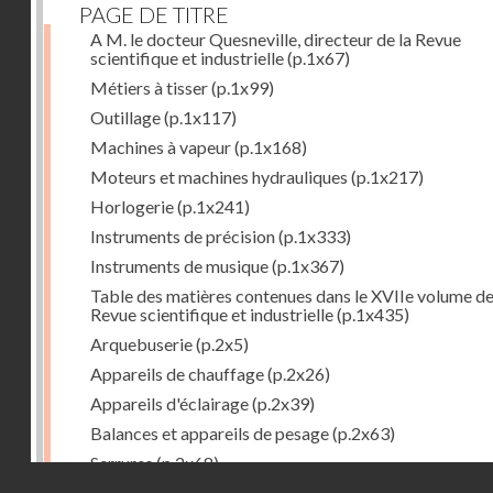
PAGE DE TITRE
A M. le docteur Quesneville, directeur de la Revue
scientifique et industrielle
(p.1x67)
Métiers à tisser
(p.1x99)
Outillage
(p.1x117)
Machines à vapeur
(p.1x168)
Moteurs et machines hydrauliques
(p.1x217)
Horlogerie
(p.1x241)
Instruments de précision
(p.1x333)
Instruments de musique
(p.1x367)
Table des matières contenues dans le XVIIe volume de
Revue scientifique et industrielle
(p.1x435)
Arquebuserie
(p.2x5)
Appareils de chauffage
(p.2x26)
Appareils d'éclairage
(p.2x39)
Balances et appareils de pesage
(p.2x63)
Serrures
(p.2x68)
Droits réservés - CNAM
Organes mécaniques divers
(p.2x94)