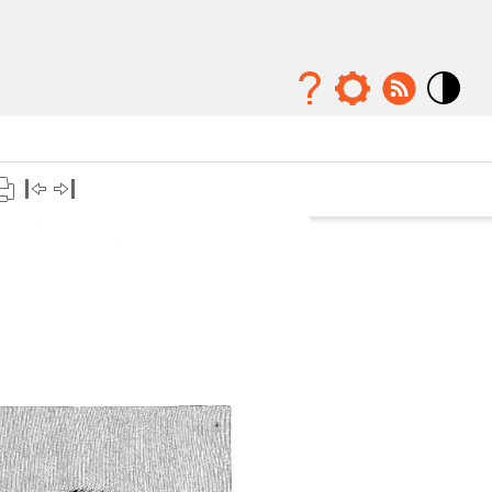
Mode
contraste
élévé