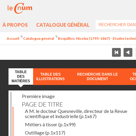
À PROPOS
CATALOGUE GÉNÉRAL
Accueil
Catalogue général
Boquillon, Nicolas (1795-1867) - Etudes techniq
TABLE
TABLE DES
RECHERCHE DANS LE
T
DES
ILLUSTRATIONS
DOCUMENT
OC
MATIÈRES
Première image
PAGE DE TITRE
A M. le docteur Quesneville, directeur de la Revue
scientifique et industrielle
(p.1x67)
Métiers à tisser
(p.1x99)
Outillage
(p.1x117)