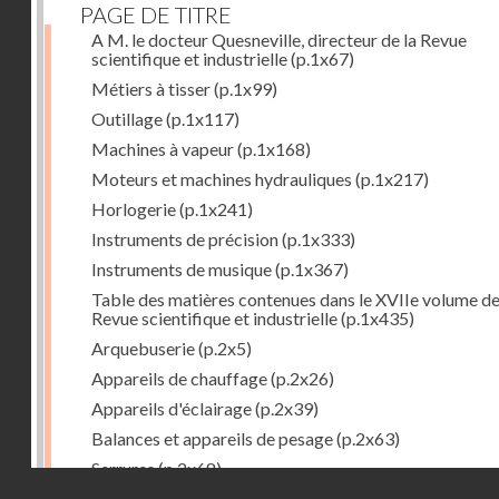
PAGE DE TITRE
A M. le docteur Quesneville, directeur de la Revue
scientifique et industrielle
(p.1x67)
Métiers à tisser
(p.1x99)
Outillage
(p.1x117)
Machines à vapeur
(p.1x168)
Moteurs et machines hydrauliques
(p.1x217)
Horlogerie
(p.1x241)
Instruments de précision
(p.1x333)
Instruments de musique
(p.1x367)
Table des matières contenues dans le XVIIe volume de
Revue scientifique et industrielle
(p.1x435)
Arquebuserie
(p.2x5)
Appareils de chauffage
(p.2x26)
Appareils d'éclairage
(p.2x39)
Balances et appareils de pesage
(p.2x63)
Serrures
(p.2x68)
Droits réservés - CNAM
Organes mécaniques divers
(p.2x94)