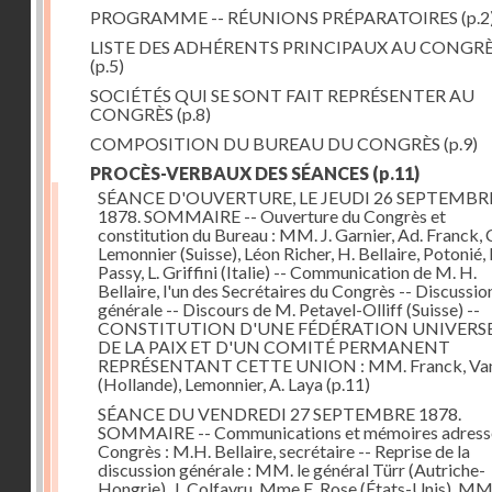
PROGRAMME -- RÉUNIONS PRÉPARATOIRES
(p.2
LISTE DES ADHÉRENTS PRINCIPAUX AU CONGR
(p.5)
SOCIÉTÉS QUI SE SONT FAIT REPRÉSENTER AU
CONGRÈS
(p.8)
COMPOSITION DU BUREAU DU CONGRÈS
(p.9)
PROCÈS-VERBAUX DES SÉANCES
(p.11)
SÉANCE D'OUVERTURE, LE JEUDI 26 SEPTEMBR
1878. SOMMAIRE -- Ouverture du Congrès et
constitution du Bureau : MM. J. Garnier, Ad. Franck, 
Lemonnier (Suisse), Léon Richer, H. Bellaire, Potonié, 
Passy, L. Griffini (Italie) -- Communication de M. H.
Bellaire, l'un des Secrétaires du Congrès -- Discussio
générale -- Discours de M. Petavel-Olliff (Suisse) --
CONSTITUTION D'UNE FÉDÉRATION UNIVERS
DE LA PAIX ET D'UN COMITÉ PERMANENT
REPRÉSENTANT CETTE UNION : MM. Franck, Van
(Hollande), Lemonnier, A. Laya
(p.11)
SÉANCE DU VENDREDI 27 SEPTEMBRE 1878.
SOMMAIRE -- Communications et mémoires adress
Congrès : M.H. Bellaire, secrétaire -- Reprise de la
discussion générale : MM. le général Türr (Autriche-
Hongrie), J. Colfavru, Mme E. Rose (États-Unis), MM