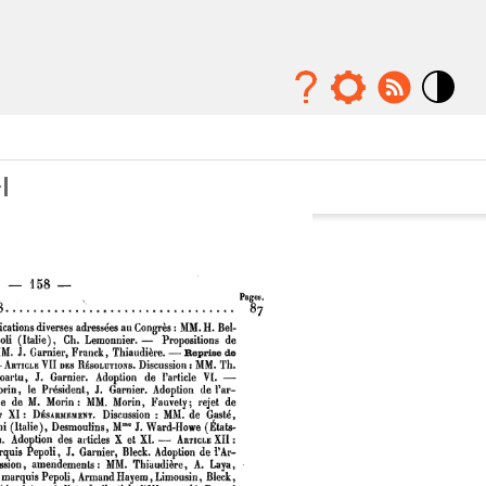
Mode
contraste
élévé