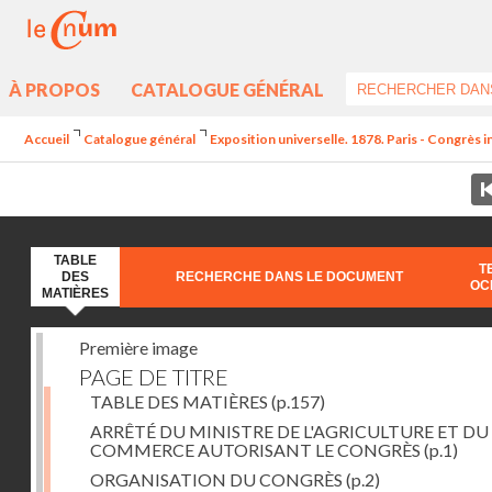
À PROPOS
CATALOGUE GÉNÉRAL
Accueil
Catalogue général
Exposition universelle. 1878. Paris - Congrès in
TABLE
T
DES
RECHERCHE DANS LE DOCUMENT
OC
MATIÈRES
Première image
PAGE DE TITRE
TABLE DES MATIÈRES
(p.157)
ARRÊTÉ DU MINISTRE DE L'AGRICULTURE ET DU
COMMERCE AUTORISANT LE CONGRÈS
(p.1)
ORGANISATION DU CONGRÈS
(p.2)