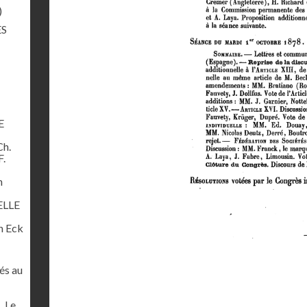
)
ÈS
E
Ch.
F.
n
ELLE
 Eck
és au
. Le