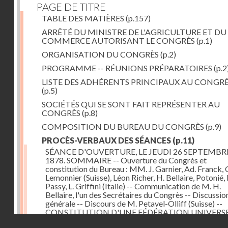
PAGE DE TITRE
TABLE DES MATIÈRES
(p.157)
ARRÊTÉ DU MINISTRE DE L'AGRICULTURE ET DU
COMMERCE AUTORISANT LE CONGRÈS
(p.1)
ORGANISATION DU CONGRÈS
(p.2)
PROGRAMME -- RÉUNIONS PRÉPARATOIRES
(p.2
LISTE DES ADHÉRENTS PRINCIPAUX AU CONGR
(p.5)
SOCIÉTÉS QUI SE SONT FAIT REPRÉSENTER AU
CONGRÈS
(p.8)
COMPOSITION DU BUREAU DU CONGRÈS
(p.9)
PROCÈS-VERBAUX DES SÉANCES
(p.11)
SÉANCE D'OUVERTURE, LE JEUDI 26 SEPTEMBR
1878. SOMMAIRE -- Ouverture du Congrès et
constitution du Bureau : MM. J. Garnier, Ad. Franck, 
Lemonnier (Suisse), Léon Richer, H. Bellaire, Potonié, 
Passy, L. Griffini (Italie) -- Communication de M. H.
Bellaire, l'un des Secrétaires du Congrès -- Discussio
générale -- Discours de M. Petavel-Olliff (Suisse) --
CONSTITUTION D'UNE FÉDÉRATION UNIVERS
Droits réservés - CNAM
DE LA PAIX ET D'UN COMITÉ PERMANENT