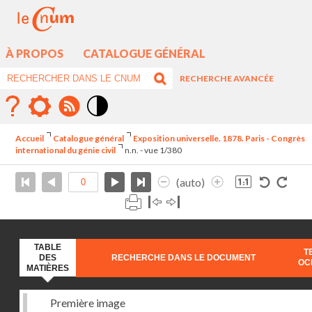
À PROPOS
CATALOGUE GÉNÉRAL
RECHERCHE AVANCÉE
Mode
contraste
Accueil
Catalogue général
Exposition universelle. 1878. Paris - Congrès
élévé
international du génie civil
n.n. - vue 1/380
(auto)
TABLE
T
DES
RECHERCHE DANS LE DOCUMENT
OC
MATIÈRES
Première image