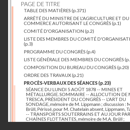
PAGE DE TITRE
TABLE DES MATIÈRES
(p.371)
ARRÊTÉ DU MINISTRE DE L'AGRICULTURE ET DU
COMMERCE AUTORISANT LE CONGRÈS
(p.1)
COMITÉ D'ORGANISATION
(p.2)
LISTE DES MEMBRES DU COMITÉ D'ORGANISAT
(p.3)
PROGRAMME DU CONGRÈS
(p.4)
LISTE GÉNÉRALE DES MEMBRES DU CONGRÈS
(p.
COMPOSITION DU BUREAU DU CONGRÈS
(p.20)
ORDRE DES TRAVAUX
(p.21)
PROCÈS-VERBAUX DES SÉANCES
(p.23)
SÉANCE DU LUNDI 5 AOÛT 1878 -- MINES ET
MÉTALLURGIE. SOMMAIRE -- ALLOCUTION DE 
TRESCA, PRÉSIDENT DU CONGRÈS -- L'ART DU
SONDAGE, mémoire de M. Lippmann ; discussion :
Brüll, Périssé, pour M. Chatelain absent, Lippmann, Ta
-- TRANSPORTS SOUTERRAINS ET AU JOUR PA
CHAÎNES FLOTTANTES, mémoire de M.A. Brüll ;
observations de M. Mékarsky
(p.23)
Droits réservés - CNAM