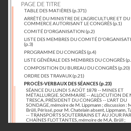
PAGE DE TITRE
TABLE DES MATIÈRES
(p.371)
ARRÊTÉ DU MINISTRE DE L'AGRICULTURE ET DU
COMMERCE AUTORISANT LE CONGRÈS
(p.1)
COMITÉ D'ORGANISATION
(p.2)
LISTE DES MEMBRES DU COMITÉ D'ORGANISAT
(p.3)
PROGRAMME DU CONGRÈS
(p.4)
LISTE GÉNÉRALE DES MEMBRES DU CONGRÈS
(p.
COMPOSITION DU BUREAU DU CONGRÈS
(p.20)
ORDRE DES TRAVAUX
(p.21)
PROCÈS-VERBAUX DES SÉANCES
(p.23)
SÉANCE DU LUNDI 5 AOÛT 1878 -- MINES ET
MÉTALLURGIE. SOMMAIRE -- ALLOCUTION DE 
TRESCA, PRÉSIDENT DU CONGRÈS -- L'ART DU
SONDAGE, mémoire de M. Lippmann ; discussion :
Brüll, Périssé, pour M. Chatelain absent, Lippmann, Ta
-- TRANSPORTS SOUTERRAINS ET AU JOUR PA
CHAÎNES FLOTTANTES, mémoire de M.A. Brüll ;
observations de M. Mékarsky
(p.23)
Droits réservés - CNAM