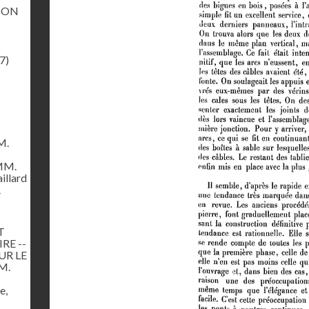
ION
7)
M.
 MM.
illard
R
T
RE --
UR LE
M.
e,