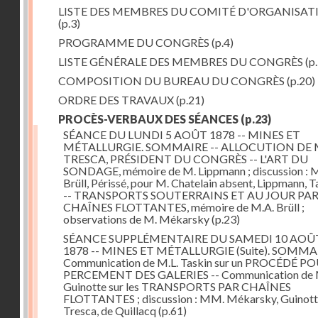
LISTE DES MEMBRES DU COMITÉ D'ORGANISAT
(p.3)
PROGRAMME DU CONGRÈS
(p.4)
LISTE GÉNÉRALE DES MEMBRES DU CONGRÈS
(p.
COMPOSITION DU BUREAU DU CONGRÈS
(p.20)
ORDRE DES TRAVAUX
(p.21)
PROCÈS-VERBAUX DES SÉANCES
(p.23)
SÉANCE DU LUNDI 5 AOÛT 1878 -- MINES ET
MÉTALLURGIE. SOMMAIRE -- ALLOCUTION DE 
TRESCA, PRÉSIDENT DU CONGRÈS -- L'ART DU
SONDAGE, mémoire de M. Lippmann ; discussion :
Brüll, Périssé, pour M. Chatelain absent, Lippmann, Ta
-- TRANSPORTS SOUTERRAINS ET AU JOUR PA
CHAÎNES FLOTTANTES, mémoire de M.A. Brüll ;
observations de M. Mékarsky
(p.23)
SÉANCE SUPPLÉMENTAIRE DU SAMEDI 10 AOÛ
1878 -- MINES ET MÉTALLURGIE (Suite). SOMMAI
Communication de M.L. Taskin sur un PROCÉDÉ PO
PERCEMENT DES GALERIES -- Communication de 
Guinotte sur les TRANSPORTS PAR CHAÎNES
FLOTTANTES ; discussion : MM. Mékarsky, Guinott
Tresca, de Quillacq
(p.61)