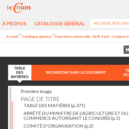
À PROPOS
CATALOGUE GÉNÉRAL
Accueil
Catalogue général
Exposition universelle. 1878. Paris - Congrès in
TABLE
T
DES
RECHERCHE DANS LE DOCUMENT
OC
MATIÈRES
Première image
PAGE DE TITRE
TABLE DES MATIÈRES
(p.371)
ARRÊTÉ DU MINISTRE DE L'AGRICULTURE ET DU
COMMERCE AUTORISANT LE CONGRÈS
(p.1)
COMITÉ D'ORGANISATION
(p.2)