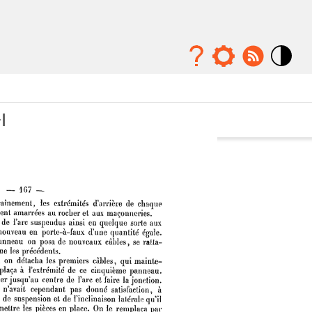
Mode
contraste
élévé