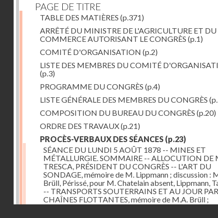
PAGE DE TITRE
TABLE DES MATIÈRES
(p.371)
ARRÊTÉ DU MINISTRE DE L'AGRICULTURE ET DU
COMMERCE AUTORISANT LE CONGRÈS
(p.1)
COMITÉ D'ORGANISATION
(p.2)
LISTE DES MEMBRES DU COMITÉ D'ORGANISAT
(p.3)
PROGRAMME DU CONGRÈS
(p.4)
LISTE GÉNÉRALE DES MEMBRES DU CONGRÈS
(p.
COMPOSITION DU BUREAU DU CONGRÈS
(p.20)
ORDRE DES TRAVAUX
(p.21)
PROCÈS-VERBAUX DES SÉANCES
(p.23)
SÉANCE DU LUNDI 5 AOÛT 1878 -- MINES ET
MÉTALLURGIE. SOMMAIRE -- ALLOCUTION DE 
TRESCA, PRÉSIDENT DU CONGRÈS -- L'ART DU
SONDAGE, mémoire de M. Lippmann ; discussion :
Brüll, Périssé, pour M. Chatelain absent, Lippmann, Ta
-- TRANSPORTS SOUTERRAINS ET AU JOUR PA
CHAÎNES FLOTTANTES, mémoire de M.A. Brüll ;
observations de M. Mékarsky
(p.23)
Droits réservés - CNAM