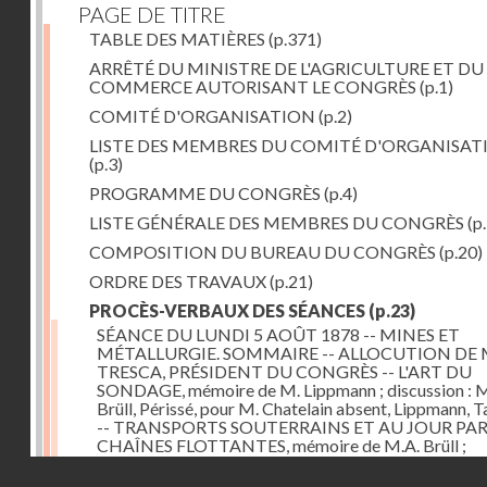
PAGE DE TITRE
TABLE DES MATIÈRES
(p.371)
ARRÊTÉ DU MINISTRE DE L'AGRICULTURE ET DU
COMMERCE AUTORISANT LE CONGRÈS
(p.1)
COMITÉ D'ORGANISATION
(p.2)
LISTE DES MEMBRES DU COMITÉ D'ORGANISAT
(p.3)
PROGRAMME DU CONGRÈS
(p.4)
LISTE GÉNÉRALE DES MEMBRES DU CONGRÈS
(p.
COMPOSITION DU BUREAU DU CONGRÈS
(p.20)
ORDRE DES TRAVAUX
(p.21)
PROCÈS-VERBAUX DES SÉANCES
(p.23)
SÉANCE DU LUNDI 5 AOÛT 1878 -- MINES ET
MÉTALLURGIE. SOMMAIRE -- ALLOCUTION DE 
TRESCA, PRÉSIDENT DU CONGRÈS -- L'ART DU
SONDAGE, mémoire de M. Lippmann ; discussion :
Brüll, Périssé, pour M. Chatelain absent, Lippmann, Ta
-- TRANSPORTS SOUTERRAINS ET AU JOUR PA
CHAÎNES FLOTTANTES, mémoire de M.A. Brüll ;
observations de M. Mékarsky
(p.23)
Droits réservés - CNAM