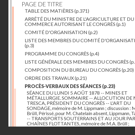
PAGE DE TITRE
TABLE DES MATIÈRES
(p.371)
ARRÊTÉ DU MINISTRE DE L'AGRICULTURE ET DU
COMMERCE AUTORISANT LE CONGRÈS
(p.1)
COMITÉ D'ORGANISATION
(p.2)
LISTE DES MEMBRES DU COMITÉ D'ORGANISAT
(p.3)
PROGRAMME DU CONGRÈS
(p.4)
LISTE GÉNÉRALE DES MEMBRES DU CONGRÈS
(p.
COMPOSITION DU BUREAU DU CONGRÈS
(p.20)
ORDRE DES TRAVAUX
(p.21)
PROCÈS-VERBAUX DES SÉANCES
(p.23)
SÉANCE DU LUNDI 5 AOÛT 1878 -- MINES ET
MÉTALLURGIE. SOMMAIRE -- ALLOCUTION DE 
TRESCA, PRÉSIDENT DU CONGRÈS -- L'ART DU
SONDAGE, mémoire de M. Lippmann ; discussion :
Brüll, Périssé, pour M. Chatelain absent, Lippmann, Ta
-- TRANSPORTS SOUTERRAINS ET AU JOUR PA
CHAÎNES FLOTTANTES, mémoire de M.A. Brüll ;
observations de M. Mékarsky
(p.23)
Droits réservés - CNAM