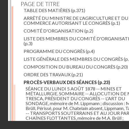
PAGE DE TITRE
TABLE DES MATIÈRES
(p.371)
ARRÊTÉ DU MINISTRE DE L'AGRICULTURE ET DU
COMMERCE AUTORISANT LE CONGRÈS
(p.1)
COMITÉ D'ORGANISATION
(p.2)
LISTE DES MEMBRES DU COMITÉ D'ORGANISAT
(p.3)
PROGRAMME DU CONGRÈS
(p.4)
LISTE GÉNÉRALE DES MEMBRES DU CONGRÈS
(p.
COMPOSITION DU BUREAU DU CONGRÈS
(p.20)
ORDRE DES TRAVAUX
(p.21)
PROCÈS-VERBAUX DES SÉANCES
(p.23)
SÉANCE DU LUNDI 5 AOÛT 1878 -- MINES ET
MÉTALLURGIE. SOMMAIRE -- ALLOCUTION DE 
TRESCA, PRÉSIDENT DU CONGRÈS -- L'ART DU
SONDAGE, mémoire de M. Lippmann ; discussion :
Brüll, Périssé, pour M. Chatelain absent, Lippmann, Ta
-- TRANSPORTS SOUTERRAINS ET AU JOUR PA
CHAÎNES FLOTTANTES, mémoire de M.A. Brüll ;
observations de M. Mékarsky
(p.23)
Droits réservés - CNAM