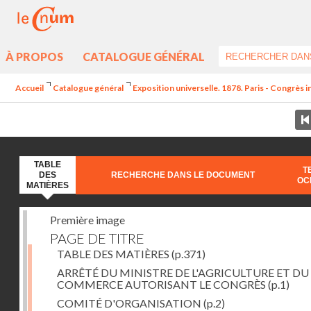
À PROPOS
CATALOGUE GÉNÉRAL
Accueil
Catalogue général
Exposition universelle. 1878. Paris - Congrès in
TABLE
T
DES
RECHERCHE DANS LE DOCUMENT
OC
MATIÈRES
Première image
PAGE DE TITRE
TABLE DES MATIÈRES
(p.371)
ARRÊTÉ DU MINISTRE DE L'AGRICULTURE ET DU
COMMERCE AUTORISANT LE CONGRÈS
(p.1)
COMITÉ D'ORGANISATION
(p.2)