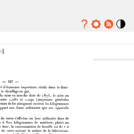
Mode
contraste
élévé