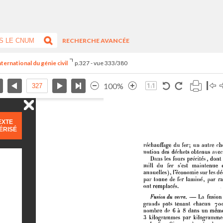
RECHERCHE AVANCÉE
ternational du génie civil
p.327 - vue 333/380
100%
EXTE
ÉRISÉ