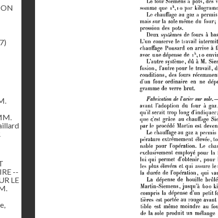
ION
7)
M.
 MM.
illard
R
T
RE --
UR LE
M.
e,