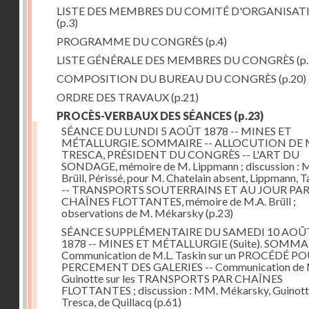
LISTE DES MEMBRES DU COMITÉ D'ORGANISAT
(p.3)
PROGRAMME DU CONGRÈS
(p.4)
LISTE GÉNÉRALE DES MEMBRES DU CONGRÈS
(p.
COMPOSITION DU BUREAU DU CONGRÈS
(p.20)
ORDRE DES TRAVAUX
(p.21)
PROCÈS-VERBAUX DES SÉANCES
(p.23)
SÉANCE DU LUNDI 5 AOÛT 1878 -- MINES ET
MÉTALLURGIE. SOMMAIRE -- ALLOCUTION DE 
TRESCA, PRÉSIDENT DU CONGRÈS -- L'ART DU
SONDAGE, mémoire de M. Lippmann ; discussion :
Brüll, Périssé, pour M. Chatelain absent, Lippmann, Ta
-- TRANSPORTS SOUTERRAINS ET AU JOUR PA
CHAÎNES FLOTTANTES, mémoire de M.A. Brüll ;
observations de M. Mékarsky
(p.23)
SÉANCE SUPPLÉMENTAIRE DU SAMEDI 10 AOÛ
1878 -- MINES ET MÉTALLURGIE (Suite). SOMMAI
Communication de M.L. Taskin sur un PROCÉDÉ PO
PERCEMENT DES GALERIES -- Communication de 
Guinotte sur les TRANSPORTS PAR CHAÎNES
FLOTTANTES ; discussion : MM. Mékarsky, Guinott
Tresca, de Quillacq
(p.61)