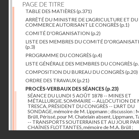
PAGE DE TITRE
TABLE DES MATIÈRES
(p.371)
ARRÊTÉ DU MINISTRE DE L'AGRICULTURE ET DU
COMMERCE AUTORISANT LE CONGRÈS
(p.1)
COMITÉ D'ORGANISATION
(p.2)
LISTE DES MEMBRES DU COMITÉ D'ORGANISAT
(p.3)
PROGRAMME DU CONGRÈS
(p.4)
LISTE GÉNÉRALE DES MEMBRES DU CONGRÈS
(p.
COMPOSITION DU BUREAU DU CONGRÈS
(p.20)
ORDRE DES TRAVAUX
(p.21)
PROCÈS-VERBAUX DES SÉANCES
(p.23)
SÉANCE DU LUNDI 5 AOÛT 1878 -- MINES ET
MÉTALLURGIE. SOMMAIRE -- ALLOCUTION DE 
TRESCA, PRÉSIDENT DU CONGRÈS -- L'ART DU
SONDAGE, mémoire de M. Lippmann ; discussion :
Brüll, Périssé, pour M. Chatelain absent, Lippmann, Ta
-- TRANSPORTS SOUTERRAINS ET AU JOUR PA
CHAÎNES FLOTTANTES, mémoire de M.A. Brüll ;
observations de M. Mékarsky
(p.23)
Droits réservés - CNAM