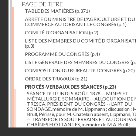
PAGE DE TITRE
TABLE DES MATIÈRES
(p.371)
ARRÊTÉ DU MINISTRE DE L'AGRICULTURE ET DU
COMMERCE AUTORISANT LE CONGRÈS
(p.1)
COMITÉ D'ORGANISATION
(p.2)
LISTE DES MEMBRES DU COMITÉ D'ORGANISAT
(p.3)
PROGRAMME DU CONGRÈS
(p.4)
LISTE GÉNÉRALE DES MEMBRES DU CONGRÈS
(p.
COMPOSITION DU BUREAU DU CONGRÈS
(p.20)
ORDRE DES TRAVAUX
(p.21)
PROCÈS-VERBAUX DES SÉANCES
(p.23)
SÉANCE DU LUNDI 5 AOÛT 1878 -- MINES ET
MÉTALLURGIE. SOMMAIRE -- ALLOCUTION DE 
TRESCA, PRÉSIDENT DU CONGRÈS -- L'ART DU
SONDAGE, mémoire de M. Lippmann ; discussion :
Brüll, Périssé, pour M. Chatelain absent, Lippmann, Ta
-- TRANSPORTS SOUTERRAINS ET AU JOUR PA
CHAÎNES FLOTTANTES, mémoire de M.A. Brüll ;
observations de M. Mékarsky
(p.23)
Droits réservés - CNAM