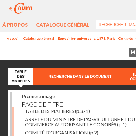
À PROPOS
CATALOGUE GÉNÉRAL
Accueil
Catalogue général
Exposition universelle. 1878. Paris - Congrès in
TABLE
T
DES
RECHERCHE DANS LE DOCUMENT
OC
MATIÈRES
Première image
PAGE DE TITRE
TABLE DES MATIÈRES
(p.371)
ARRÊTÉ DU MINISTRE DE L'AGRICULTURE ET DU
COMMERCE AUTORISANT LE CONGRÈS
(p.1)
COMITÉ D'ORGANISATION
(p.2)