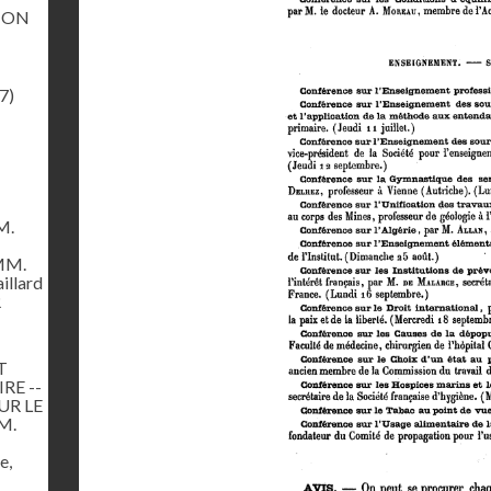
ION
7)
M.
 MM.
illard
R
T
RE --
UR LE
M.
e,