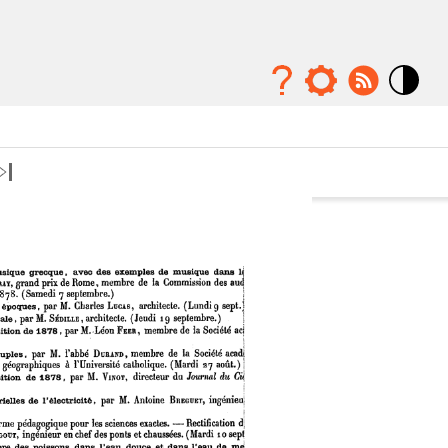
Mode
contraste
élévé