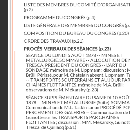
LISTE DES MEMBRES DU COMITÉ D'ORGANISAT
(p.3)
PROGRAMME DU CONGRÈS
(p.4)
LISTE GÉNÉRALE DES MEMBRES DU CONGRÈS
(p.
COMPOSITION DU BUREAU DU CONGRÈS
(p.20)
ORDRE DES TRAVAUX
(p.21)
PROCÈS-VERBAUX DES SÉANCES
(p.23)
SÉANCE DU LUNDI 5 AOÛT 1878 -- MINES ET
MÉTALLURGIE. SOMMAIRE -- ALLOCUTION DE 
TRESCA, PRÉSIDENT DU CONGRÈS -- L'ART DU
SONDAGE, mémoire de M. Lippmann ; discussion :
Brüll, Périssé, pour M. Chatelain absent, Lippmann, Ta
-- TRANSPORTS SOUTERRAINS ET AU JOUR PA
CHAÎNES FLOTTANTES, mémoire de M.A. Brüll ;
observations de M. Mékarsky
(p.23)
SÉANCE SUPPLÉMENTAIRE DU SAMEDI 10 AOÛ
1878 -- MINES ET MÉTALLURGIE (Suite). SOMMAI
Communication de M.L. Taskin sur un PROCÉDÉ PO
PERCEMENT DES GALERIES -- Communication de 
Guinotte sur les TRANSPORTS PAR CHAÎNES
FLOTTANTES ; discussion : MM. Mékarsky, Guinott
Tresca, de Quillacq
(p.61)