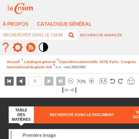
À PROPOS
CATALOGUE GÉNÉRAL
RECHERCHE AVANCÉE
Mode
contraste
Accueil
Catalogue général
Exposition universelle. 1878. Paris - Congrès
élévé
international du génie civil
n.n. - vue 380/380
70%
TABLE
T
DES
RECHERCHE DANS LE DOCUMENT
OC
MATIÈRES
Première image