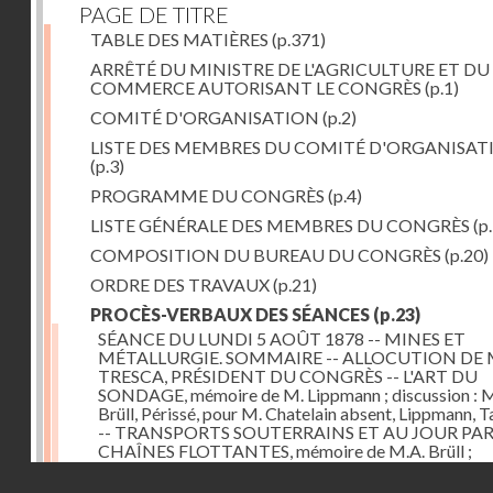
PAGE DE TITRE
TABLE DES MATIÈRES
(p.371)
ARRÊTÉ DU MINISTRE DE L'AGRICULTURE ET DU
COMMERCE AUTORISANT LE CONGRÈS
(p.1)
COMITÉ D'ORGANISATION
(p.2)
LISTE DES MEMBRES DU COMITÉ D'ORGANISAT
(p.3)
PROGRAMME DU CONGRÈS
(p.4)
LISTE GÉNÉRALE DES MEMBRES DU CONGRÈS
(p.
COMPOSITION DU BUREAU DU CONGRÈS
(p.20)
ORDRE DES TRAVAUX
(p.21)
PROCÈS-VERBAUX DES SÉANCES
(p.23)
SÉANCE DU LUNDI 5 AOÛT 1878 -- MINES ET
MÉTALLURGIE. SOMMAIRE -- ALLOCUTION DE 
TRESCA, PRÉSIDENT DU CONGRÈS -- L'ART DU
SONDAGE, mémoire de M. Lippmann ; discussion :
Brüll, Périssé, pour M. Chatelain absent, Lippmann, Ta
-- TRANSPORTS SOUTERRAINS ET AU JOUR PA
CHAÎNES FLOTTANTES, mémoire de M.A. Brüll ;
observations de M. Mékarsky
(p.23)
Droits réservés - CNAM