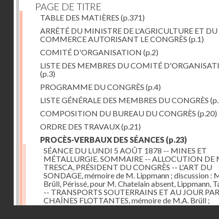
PAGE DE TITRE
TABLE DES MATIÈRES
(p.371)
ARRÊTÉ DU MINISTRE DE L'AGRICULTURE ET DU
COMMERCE AUTORISANT LE CONGRÈS
(p.1)
COMITÉ D'ORGANISATION
(p.2)
LISTE DES MEMBRES DU COMITÉ D'ORGANISAT
(p.3)
PROGRAMME DU CONGRÈS
(p.4)
LISTE GÉNÉRALE DES MEMBRES DU CONGRÈS
(p.
COMPOSITION DU BUREAU DU CONGRÈS
(p.20)
ORDRE DES TRAVAUX
(p.21)
PROCÈS-VERBAUX DES SÉANCES
(p.23)
SÉANCE DU LUNDI 5 AOÛT 1878 -- MINES ET
MÉTALLURGIE. SOMMAIRE -- ALLOCUTION DE 
TRESCA, PRÉSIDENT DU CONGRÈS -- L'ART DU
SONDAGE, mémoire de M. Lippmann ; discussion :
Brüll, Périssé, pour M. Chatelain absent, Lippmann, Ta
-- TRANSPORTS SOUTERRAINS ET AU JOUR PA
CHAÎNES FLOTTANTES, mémoire de M.A. Brüll ;
observations de M. Mékarsky
(p.23)
Droits réservés - CNAM