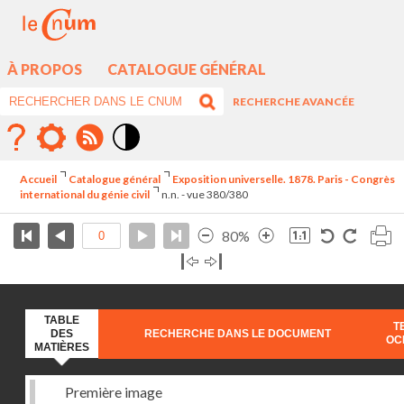
À PROPOS
CATALOGUE GÉNÉRAL
RECHERCHE AVANCÉE
Mode
contraste
Accueil
Catalogue général
Exposition universelle. 1878. Paris - Congrès
élévé
international du génie civil
n.n. - vue 380/380
80%
TABLE
T
DES
RECHERCHE DANS LE DOCUMENT
OC
MATIÈRES
Première image