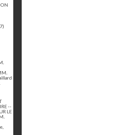
ION
7)
M.
 MM.
illard
R
T
RE --
UR LE
M.
e,