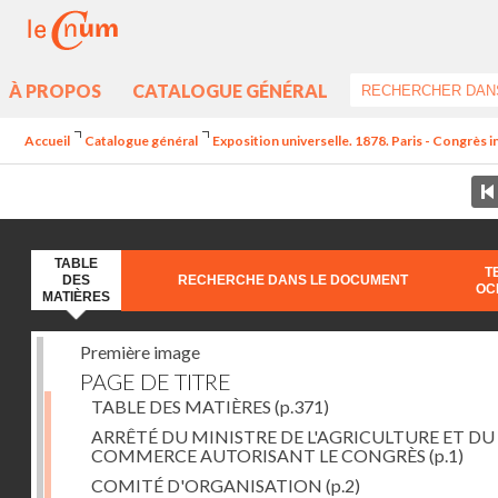
À PROPOS
CATALOGUE GÉNÉRAL
Accueil
Catalogue général
Exposition universelle. 1878. Paris - Congrès in
TABLE
T
DES
RECHERCHE DANS LE DOCUMENT
OC
MATIÈRES
Première image
PAGE DE TITRE
TABLE DES MATIÈRES
(p.371)
ARRÊTÉ DU MINISTRE DE L'AGRICULTURE ET DU
COMMERCE AUTORISANT LE CONGRÈS
(p.1)
COMITÉ D'ORGANISATION
(p.2)