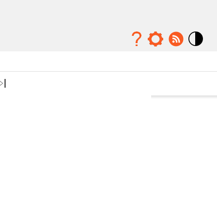
Mode
contraste
élévé