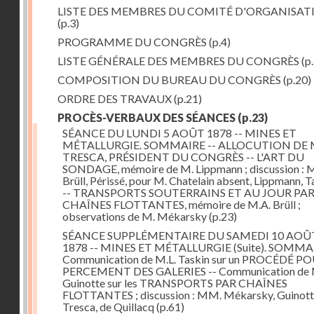
LISTE DES MEMBRES DU COMITÉ D'ORGANISAT
(p.3)
PROGRAMME DU CONGRÈS
(p.4)
LISTE GÉNÉRALE DES MEMBRES DU CONGRÈS
(p.
COMPOSITION DU BUREAU DU CONGRÈS
(p.20)
ORDRE DES TRAVAUX
(p.21)
PROCÈS-VERBAUX DES SÉANCES
(p.23)
SÉANCE DU LUNDI 5 AOÛT 1878 -- MINES ET
MÉTALLURGIE. SOMMAIRE -- ALLOCUTION DE 
TRESCA, PRÉSIDENT DU CONGRÈS -- L'ART DU
SONDAGE, mémoire de M. Lippmann ; discussion :
Brüll, Périssé, pour M. Chatelain absent, Lippmann, Ta
-- TRANSPORTS SOUTERRAINS ET AU JOUR PA
CHAÎNES FLOTTANTES, mémoire de M.A. Brüll ;
observations de M. Mékarsky
(p.23)
SÉANCE SUPPLÉMENTAIRE DU SAMEDI 10 AOÛ
1878 -- MINES ET MÉTALLURGIE (Suite). SOMMAI
Communication de M.L. Taskin sur un PROCÉDÉ PO
PERCEMENT DES GALERIES -- Communication de 
Guinotte sur les TRANSPORTS PAR CHAÎNES
FLOTTANTES ; discussion : MM. Mékarsky, Guinott
Tresca, de Quillacq
(p.61)