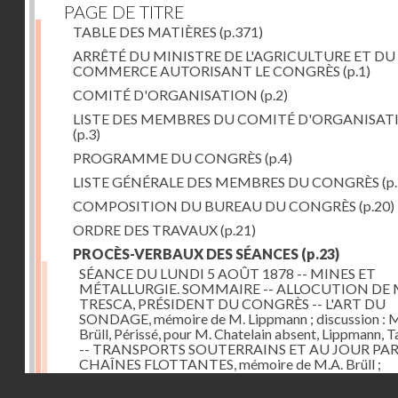
PAGE DE TITRE
TABLE DES MATIÈRES
(p.371)
ARRÊTÉ DU MINISTRE DE L'AGRICULTURE ET DU
COMMERCE AUTORISANT LE CONGRÈS
(p.1)
COMITÉ D'ORGANISATION
(p.2)
LISTE DES MEMBRES DU COMITÉ D'ORGANISAT
(p.3)
PROGRAMME DU CONGRÈS
(p.4)
LISTE GÉNÉRALE DES MEMBRES DU CONGRÈS
(p.
COMPOSITION DU BUREAU DU CONGRÈS
(p.20)
ORDRE DES TRAVAUX
(p.21)
PROCÈS-VERBAUX DES SÉANCES
(p.23)
SÉANCE DU LUNDI 5 AOÛT 1878 -- MINES ET
MÉTALLURGIE. SOMMAIRE -- ALLOCUTION DE 
TRESCA, PRÉSIDENT DU CONGRÈS -- L'ART DU
SONDAGE, mémoire de M. Lippmann ; discussion :
Brüll, Périssé, pour M. Chatelain absent, Lippmann, Ta
-- TRANSPORTS SOUTERRAINS ET AU JOUR PA
CHAÎNES FLOTTANTES, mémoire de M.A. Brüll ;
observations de M. Mékarsky
(p.23)
Droits réservés - CNAM