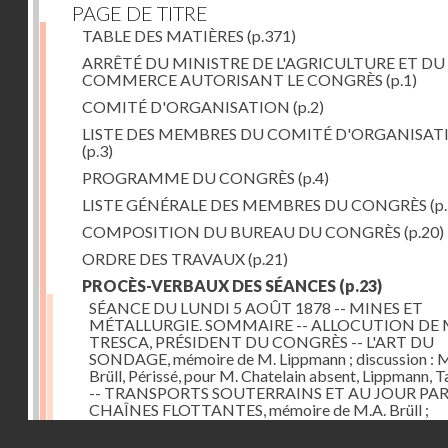
PAGE DE TITRE
TABLE DES MATIÈRES
(p.371)
ARRÊTÉ DU MINISTRE DE L'AGRICULTURE ET DU
COMMERCE AUTORISANT LE CONGRÈS
(p.1)
COMITÉ D'ORGANISATION
(p.2)
LISTE DES MEMBRES DU COMITÉ D'ORGANISAT
(p.3)
PROGRAMME DU CONGRÈS
(p.4)
LISTE GÉNÉRALE DES MEMBRES DU CONGRÈS
(p.
COMPOSITION DU BUREAU DU CONGRÈS
(p.20)
ORDRE DES TRAVAUX
(p.21)
PROCÈS-VERBAUX DES SÉANCES
(p.23)
SÉANCE DU LUNDI 5 AOÛT 1878 -- MINES ET
MÉTALLURGIE. SOMMAIRE -- ALLOCUTION DE 
TRESCA, PRÉSIDENT DU CONGRÈS -- L'ART DU
SONDAGE, mémoire de M. Lippmann ; discussion :
Brüll, Périssé, pour M. Chatelain absent, Lippmann, Ta
-- TRANSPORTS SOUTERRAINS ET AU JOUR PA
CHAÎNES FLOTTANTES, mémoire de M.A. Brüll ;
observations de M. Mékarsky
(p.23)
Droits réservés - CNAM