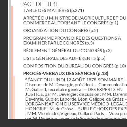
PAGE DE TITRE
TABLE DES MATIÈRES
(p.271)
ARRÊTÉ DU MINISTRE DE L'AGRICULTURE ET DU
COMMERCE AUTORISANT LE CONGRÈS
(p.1)
ORGANISATION DU CONGRÈS
(p.2)
PROGRAMME PROVISOIRE DES QUESTIONS À
EXAMINER PAR LE CONGRÈS
(p.3)
RÈGLEMENT GÉNÉRAL DU CONGRÈS
(p.3)
LISTE GÉNÉRALE DES ADHÉRENTS
(p.5)
COMPOSITION DU BUREAU DU CONGRÈS
(p.10)
PROCÈS-VERBAUX DES SÉANCES
(p.13)
SÉANCE DU LUNDI 12 AOÛT 1878. SOMMAIRE -
Discours de M. Devergie, président -- Communicatio
M. Gallard, secrétaire général -- DES EXPERTS EN
JUSTICE, par M. Devergie ; discussion : MM. Darem
Devergie, Gubler, Laborde, Léon, Galippe, de Grósz 
L'ORGANISATION DU SERVICE MÉDICO-LÉGAL 
HONGRIE : M. de Grósz -- SUR LE CHOIX DES EX
: MM. Vleminckx, Vigneau, Gallard, Paris -- Voeu pr
par M. Devergie ; renvoi à la Société de médecine léga
Droits réservés - CNAM
Proposition de M. Jeannel, ayant pour but de