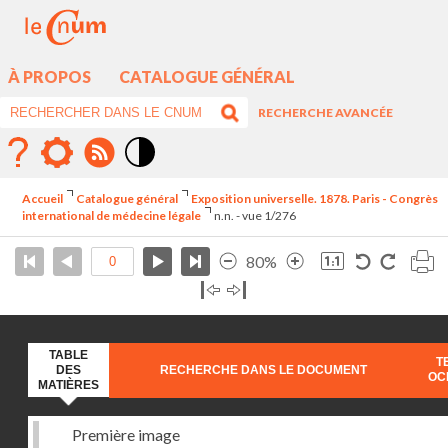
À PROPOS
CATALOGUE GÉNÉRAL
RECHERCHE AVANCÉE
Mode
contraste
Accueil
Catalogue général
Exposition universelle. 1878. Paris - Congrès
élévé
international de médecine légale
n.n. - vue 1/276
80%
TABLE
T
DES
RECHERCHE DANS LE DOCUMENT
OC
MATIÈRES
Première image