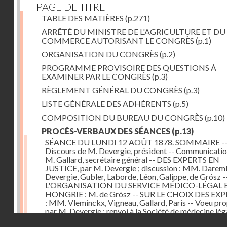
PAGE DE TITRE
TABLE DES MATIÈRES
(p.271)
ARRÊTÉ DU MINISTRE DE L'AGRICULTURE ET DU
COMMERCE AUTORISANT LE CONGRÈS
(p.1)
ORGANISATION DU CONGRÈS
(p.2)
PROGRAMME PROVISOIRE DES QUESTIONS À
EXAMINER PAR LE CONGRÈS
(p.3)
RÈGLEMENT GÉNÉRAL DU CONGRÈS
(p.3)
LISTE GÉNÉRALE DES ADHÉRENTS
(p.5)
COMPOSITION DU BUREAU DU CONGRÈS
(p.10)
PROCÈS-VERBAUX DES SÉANCES
(p.13)
SÉANCE DU LUNDI 12 AOÛT 1878. SOMMAIRE -
Discours de M. Devergie, président -- Communicatio
M. Gallard, secrétaire général -- DES EXPERTS EN
JUSTICE, par M. Devergie ; discussion : MM. Darem
Devergie, Gubler, Laborde, Léon, Galippe, de Grósz 
L'ORGANISATION DU SERVICE MÉDICO-LÉGAL 
HONGRIE : M. de Grósz -- SUR LE CHOIX DES EX
: MM. Vleminckx, Vigneau, Gallard, Paris -- Voeu pr
par M. Devergie ; renvoi à la Société de médecine léga
Droits réservés - CNAM
Proposition de M. Jeannel, ayant pour but de