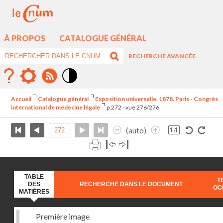
À PROPOS
CATALOGUE GÉNÉRAL
RECHERCHE AVANCÉE
Mode
contraste
Accueil
Catalogue général
Exposition universelle. 1878. Paris - Congrès
élévé
international de médecine légale
p.272 - vue 276/276
(auto)
TABLE
T
DES
RECHERCHE DANS LE DOCUMENT
OC
MATIÈRES
Première image