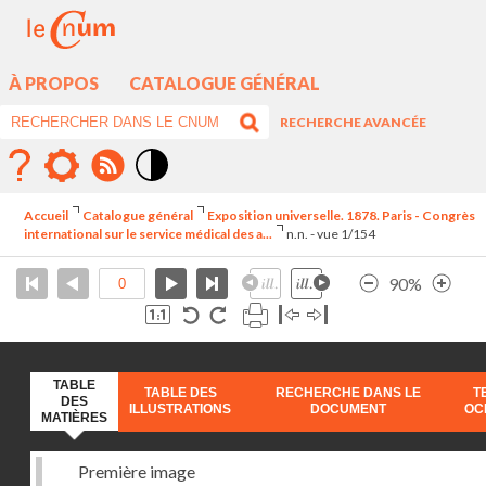
À PROPOS
CATALOGUE GÉNÉRAL
RECHERCHE AVANCÉE
Mode
contraste
Accueil
Catalogue général
Exposition universelle. 1878. Paris - Congrès
élévé
international sur le service médical des a...
n.n. - vue 1/154
90%
TABLE
TABLE DES
RECHERCHE DANS LE
T
DES
ILLUSTRATIONS
DOCUMENT
OC
MATIÈRES
Première image