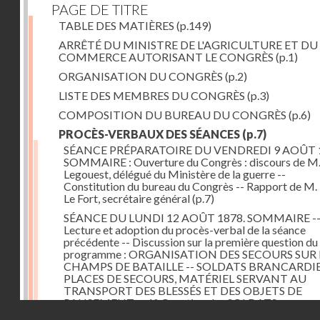
PAGE DE TITRE
TABLE DES MATIÈRES
(p.149)
ARRÊTÉ DU MINISTRE DE L'AGRICULTURE ET DU
COMMERCE AUTORISANT LE CONGRÈS
(p.1)
ORGANISATION DU CONGRÈS
(p.2)
LISTE DES MEMBRES DU CONGRÈS
(p.3)
COMPOSITION DU BUREAU DU CONGRÈS
(p.6)
PROCÈS-VERBAUX DES SÉANCES
(p.7)
SÉANCE PRÉPARATOIRE DU VENDREDI 9 AOÛT 
SOMMAIRE : Ouverture du Congrès : discours de M.
Legouest, délégué du Ministère de la guerre --
Constitution du bureau du Congrès -- Rapport de M.
Le Fort, secrétaire général
(p.7)
SÉANCE DU LUNDI 12 AOÛT 1878. SOMMAIRE -
Lecture et adoption du procès-verbal de la séance
précédente -- Discussion sur la première question du
programme : ORGANISATION DES SECOURS SUR 
CHAMPS DE BATAILLE -- SOLDATS BRANCARDIE
PLACES DE SECOURS, MATÉRIEL SERVANT AU
TRANSPORT DES BLESSÉS ET DES OBJETS DE
PANSEMENT -- 1° Question des SOLDATS
Droits réservés - CNAM
BRANCARDIERS ; discussion : MM. Legouest, Brault