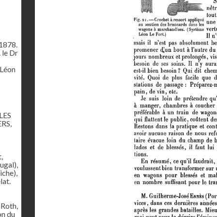
1878.
 le Dr
 Léon
-
LES
RS,
,
ugal),
iche),
lat.
 Roth,
on du