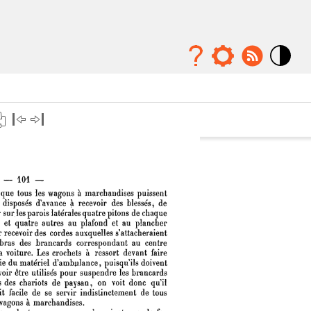
Mode
contraste
élévé