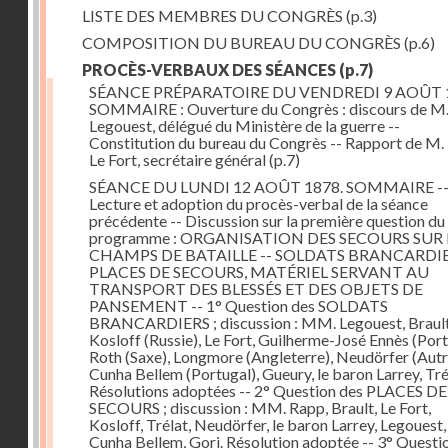
LISTE DES MEMBRES DU CONGRÈS
(p.3)
COMPOSITION DU BUREAU DU CONGRÈS
(p.6)
PROCÈS-VERBAUX DES SÉANCES
(p.7)
SÉANCE PRÉPARATOIRE DU VENDREDI 9 AOÛT 
SOMMAIRE : Ouverture du Congrès : discours de M.
Legouest, délégué du Ministère de la guerre --
Constitution du bureau du Congrès -- Rapport de M.
Le Fort, secrétaire général
(p.7)
SÉANCE DU LUNDI 12 AOÛT 1878. SOMMAIRE -
Lecture et adoption du procès-verbal de la séance
précédente -- Discussion sur la première question du
programme : ORGANISATION DES SECOURS SUR 
CHAMPS DE BATAILLE -- SOLDATS BRANCARDIE
PLACES DE SECOURS, MATÉRIEL SERVANT AU
TRANSPORT DES BLESSÉS ET DES OBJETS DE
PANSEMENT -- 1° Question des SOLDATS
BRANCARDIERS ; discussion : MM. Legouest, Brault
Kosloff (Russie), Le Fort, Guilherme-José Ennès (Port
Roth (Saxe), Longmore (Angleterre), Neudörfer (Autr
Cunha Bellem (Portugal), Gueury, le baron Larrey, Tré
Résolutions adoptées -- 2° Question des PLACES DE
SECOURS ; discussion : MM. Rapp, Brault, Le Fort,
Kosloff, Trélat, Neudörfer, le baron Larrey, Legouest,
Cunha Bellem, Gori. Résolution adoptée -- 3° Questi