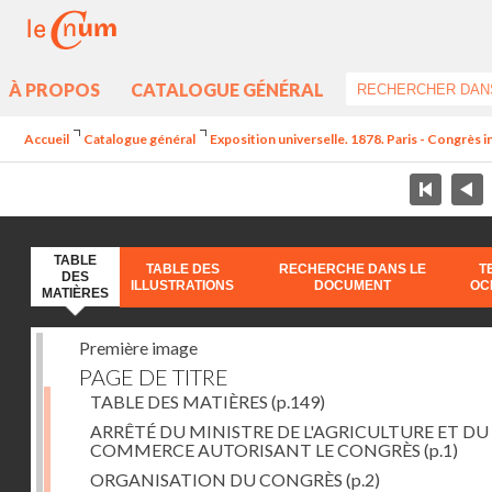
À PROPOS
CATALOGUE GÉNÉRAL
Accueil
Catalogue général
Exposition universelle. 1878. Paris - Congrès in
TABLE
TABLE DES
RECHERCHE DANS LE
T
DES
ILLUSTRATIONS
DOCUMENT
OC
MATIÈRES
Première image
PAGE DE TITRE
TABLE DES MATIÈRES
(p.149)
ARRÊTÉ DU MINISTRE DE L'AGRICULTURE ET DU
COMMERCE AUTORISANT LE CONGRÈS
(p.1)
ORGANISATION DU CONGRÈS
(p.2)