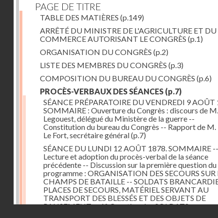
PAGE DE TITRE
TABLE DES MATIÈRES
(p.149)
ARRÊTÉ DU MINISTRE DE L'AGRICULTURE ET DU
COMMERCE AUTORISANT LE CONGRÈS
(p.1)
ORGANISATION DU CONGRÈS
(p.2)
LISTE DES MEMBRES DU CONGRÈS
(p.3)
COMPOSITION DU BUREAU DU CONGRÈS
(p.6)
PROCÈS-VERBAUX DES SÉANCES
(p.7)
SÉANCE PRÉPARATOIRE DU VENDREDI 9 AOÛT 
SOMMAIRE : Ouverture du Congrès : discours de M.
Legouest, délégué du Ministère de la guerre --
Constitution du bureau du Congrès -- Rapport de M.
Le Fort, secrétaire général
(p.7)
SÉANCE DU LUNDI 12 AOÛT 1878. SOMMAIRE -
Lecture et adoption du procès-verbal de la séance
précédente -- Discussion sur la première question du
programme : ORGANISATION DES SECOURS SUR 
CHAMPS DE BATAILLE -- SOLDATS BRANCARDIE
PLACES DE SECOURS, MATÉRIEL SERVANT AU
TRANSPORT DES BLESSÉS ET DES OBJETS DE
PANSEMENT -- 1° Question des SOLDATS
Droits réservés - CNAM
BRANCARDIERS ; discussion : MM. Legouest, Brault