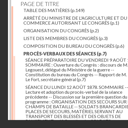
PAGE DE TITRE
TABLE DES MATIÈRES
(p.149)
ARRÊTÉ DU MINISTRE DE L'AGRICULTURE ET DU
COMMERCE AUTORISANT LE CONGRÈS
(p.1)
ORGANISATION DU CONGRÈS
(p.2)
LISTE DES MEMBRES DU CONGRÈS
(p.3)
COMPOSITION DU BUREAU DU CONGRÈS
(p.6)
PROCÈS-VERBAUX DES SÉANCES
(p.7)
SÉANCE PRÉPARATOIRE DU VENDREDI 9 AOÛT 
SOMMAIRE : Ouverture du Congrès : discours de M.
Legouest, délégué du Ministère de la guerre --
Constitution du bureau du Congrès -- Rapport de M.
Le Fort, secrétaire général
(p.7)
SÉANCE DU LUNDI 12 AOÛT 1878. SOMMAIRE -
Lecture et adoption du procès-verbal de la séance
précédente -- Discussion sur la première question du
programme : ORGANISATION DES SECOURS SUR 
CHAMPS DE BATAILLE -- SOLDATS BRANCARDIE
PLACES DE SECOURS, MATÉRIEL SERVANT AU
TRANSPORT DES BLESSÉS ET DES OBJETS DE
PANSEMENT -- 1° Question des SOLDATS
Droits réservés - CNAM
BRANCARDIERS ; discussion : MM. Legouest, Brault