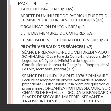
PAGE DE TITRE
TABLE DES MATIÈRES
(p.149)
ARRÊTÉ DU MINISTRE DE L'AGRICULTURE ET DU
COMMERCE AUTORISANT LE CONGRÈS
(p.1)
ORGANISATION DU CONGRÈS
(p.2)
LISTE DES MEMBRES DU CONGRÈS
(p.3)
COMPOSITION DU BUREAU DU CONGRÈS
(p.6)
PROCÈS-VERBAUX DES SÉANCES
(p.7)
SÉANCE PRÉPARATOIRE DU VENDREDI 9 AOÛT 
SOMMAIRE : Ouverture du Congrès : discours de M.
Legouest, délégué du Ministère de la guerre --
Constitution du bureau du Congrès -- Rapport de M.
Le Fort, secrétaire général
(p.7)
SÉANCE DU LUNDI 12 AOÛT 1878. SOMMAIRE -
Lecture et adoption du procès-verbal de la séance
précédente -- Discussion sur la première question du
programme : ORGANISATION DES SECOURS SUR 
CHAMPS DE BATAILLE -- SOLDATS BRANCARDIE
PLACES DE SECOURS, MATÉRIEL SERVANT AU
TRANSPORT DES BLESSÉS ET DES OBJETS DE
PANSEMENT -- 1° Question des SOLDATS
Droits réservés - CNAM
BRANCARDIERS ; discussion : MM. Legouest, Brault