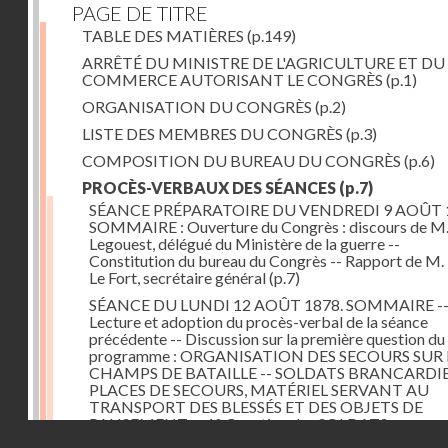
PAGE DE TITRE
TABLE DES MATIÈRES
(p.149)
ARRÊTÉ DU MINISTRE DE L'AGRICULTURE ET DU
COMMERCE AUTORISANT LE CONGRÈS
(p.1)
ORGANISATION DU CONGRÈS
(p.2)
LISTE DES MEMBRES DU CONGRÈS
(p.3)
COMPOSITION DU BUREAU DU CONGRÈS
(p.6)
PROCÈS-VERBAUX DES SÉANCES
(p.7)
SÉANCE PRÉPARATOIRE DU VENDREDI 9 AOÛT 
SOMMAIRE : Ouverture du Congrès : discours de M.
Legouest, délégué du Ministère de la guerre --
Constitution du bureau du Congrès -- Rapport de M.
Le Fort, secrétaire général
(p.7)
SÉANCE DU LUNDI 12 AOÛT 1878. SOMMAIRE -
Lecture et adoption du procès-verbal de la séance
précédente -- Discussion sur la première question du
programme : ORGANISATION DES SECOURS SUR 
CHAMPS DE BATAILLE -- SOLDATS BRANCARDIE
PLACES DE SECOURS, MATÉRIEL SERVANT AU
TRANSPORT DES BLESSÉS ET DES OBJETS DE
PANSEMENT -- 1° Question des SOLDATS
Droits réservés - CNAM
BRANCARDIERS ; discussion : MM. Legouest, Brault