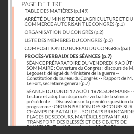
PAGE DE TITRE
TABLE DES MATIÈRES
(p.149)
ARRÊTÉ DU MINISTRE DE L'AGRICULTURE ET DU
COMMERCE AUTORISANT LE CONGRÈS
(p.1)
ORGANISATION DU CONGRÈS
(p.2)
LISTE DES MEMBRES DU CONGRÈS
(p.3)
COMPOSITION DU BUREAU DU CONGRÈS
(p.6)
PROCÈS-VERBAUX DES SÉANCES
(p.7)
SÉANCE PRÉPARATOIRE DU VENDREDI 9 AOÛT 
SOMMAIRE : Ouverture du Congrès : discours de M.
Legouest, délégué du Ministère de la guerre --
Constitution du bureau du Congrès -- Rapport de M.
Le Fort, secrétaire général
(p.7)
SÉANCE DU LUNDI 12 AOÛT 1878. SOMMAIRE -
Lecture et adoption du procès-verbal de la séance
précédente -- Discussion sur la première question du
programme : ORGANISATION DES SECOURS SUR 
CHAMPS DE BATAILLE -- SOLDATS BRANCARDIE
PLACES DE SECOURS, MATÉRIEL SERVANT AU
TRANSPORT DES BLESSÉS ET DES OBJETS DE
PANSEMENT -- 1° Question des SOLDATS
Droits réservés - CNAM
BRANCARDIERS ; discussion : MM. Legouest, Brault