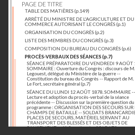
PAGE DE TITRE
TABLE DES MATIÈRES
(p.149)
ARRÊTÉ DU MINISTRE DE L'AGRICULTURE ET DU
COMMERCE AUTORISANT LE CONGRÈS
(p.1)
ORGANISATION DU CONGRÈS
(p.2)
LISTE DES MEMBRES DU CONGRÈS
(p.3)
COMPOSITION DU BUREAU DU CONGRÈS
(p.6)
PROCÈS-VERBAUX DES SÉANCES
(p.7)
SÉANCE PRÉPARATOIRE DU VENDREDI 9 AOÛT 
SOMMAIRE : Ouverture du Congrès : discours de M.
Legouest, délégué du Ministère de la guerre --
Constitution du bureau du Congrès -- Rapport de M.
Le Fort, secrétaire général
(p.7)
SÉANCE DU LUNDI 12 AOÛT 1878. SOMMAIRE -
Lecture et adoption du procès-verbal de la séance
précédente -- Discussion sur la première question du
programme : ORGANISATION DES SECOURS SUR 
CHAMPS DE BATAILLE -- SOLDATS BRANCARDIE
PLACES DE SECOURS, MATÉRIEL SERVANT AU
TRANSPORT DES BLESSÉS ET DES OBJETS DE
PANSEMENT -- 1° Question des SOLDATS
Droits réservés - CNAM
BRANCARDIERS ; discussion : MM. Legouest, Brault