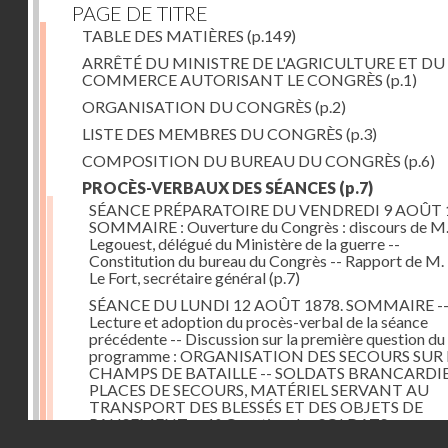
PAGE DE TITRE
TABLE DES MATIÈRES
(p.149)
ARRÊTÉ DU MINISTRE DE L'AGRICULTURE ET DU
COMMERCE AUTORISANT LE CONGRÈS
(p.1)
ORGANISATION DU CONGRÈS
(p.2)
LISTE DES MEMBRES DU CONGRÈS
(p.3)
COMPOSITION DU BUREAU DU CONGRÈS
(p.6)
PROCÈS-VERBAUX DES SÉANCES
(p.7)
SÉANCE PRÉPARATOIRE DU VENDREDI 9 AOÛT 
SOMMAIRE : Ouverture du Congrès : discours de M.
Legouest, délégué du Ministère de la guerre --
Constitution du bureau du Congrès -- Rapport de M.
Le Fort, secrétaire général
(p.7)
SÉANCE DU LUNDI 12 AOÛT 1878. SOMMAIRE -
Lecture et adoption du procès-verbal de la séance
précédente -- Discussion sur la première question du
programme : ORGANISATION DES SECOURS SUR 
CHAMPS DE BATAILLE -- SOLDATS BRANCARDIE
PLACES DE SECOURS, MATÉRIEL SERVANT AU
TRANSPORT DES BLESSÉS ET DES OBJETS DE
PANSEMENT -- 1° Question des SOLDATS
Droits réservés - CNAM
BRANCARDIERS ; discussion : MM. Legouest, Brault