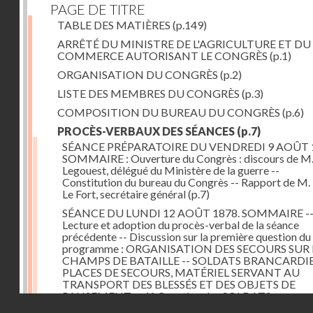
PAGE DE TITRE
TABLE DES MATIÈRES
(p.149)
ARRÊTÉ DU MINISTRE DE L'AGRICULTURE ET DU
COMMERCE AUTORISANT LE CONGRÈS
(p.1)
ORGANISATION DU CONGRÈS
(p.2)
LISTE DES MEMBRES DU CONGRÈS
(p.3)
COMPOSITION DU BUREAU DU CONGRÈS
(p.6)
PROCÈS-VERBAUX DES SÉANCES
(p.7)
SÉANCE PRÉPARATOIRE DU VENDREDI 9 AOÛT 
SOMMAIRE : Ouverture du Congrès : discours de M.
Legouest, délégué du Ministère de la guerre --
Constitution du bureau du Congrès -- Rapport de M.
Le Fort, secrétaire général
(p.7)
SÉANCE DU LUNDI 12 AOÛT 1878. SOMMAIRE -
Lecture et adoption du procès-verbal de la séance
précédente -- Discussion sur la première question du
programme : ORGANISATION DES SECOURS SUR 
CHAMPS DE BATAILLE -- SOLDATS BRANCARDIE
PLACES DE SECOURS, MATÉRIEL SERVANT AU
TRANSPORT DES BLESSÉS ET DES OBJETS DE
PANSEMENT -- 1° Question des SOLDATS
Droits réservés - CNAM
BRANCARDIERS ; discussion : MM. Legouest, Brault