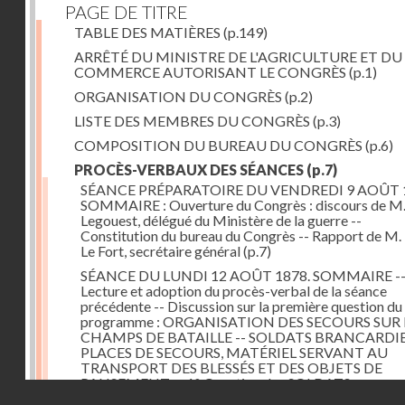
PAGE DE TITRE
TABLE DES MATIÈRES
(p.149)
ARRÊTÉ DU MINISTRE DE L'AGRICULTURE ET DU
COMMERCE AUTORISANT LE CONGRÈS
(p.1)
ORGANISATION DU CONGRÈS
(p.2)
LISTE DES MEMBRES DU CONGRÈS
(p.3)
COMPOSITION DU BUREAU DU CONGRÈS
(p.6)
PROCÈS-VERBAUX DES SÉANCES
(p.7)
SÉANCE PRÉPARATOIRE DU VENDREDI 9 AOÛT 
SOMMAIRE : Ouverture du Congrès : discours de M.
Legouest, délégué du Ministère de la guerre --
Constitution du bureau du Congrès -- Rapport de M.
Le Fort, secrétaire général
(p.7)
SÉANCE DU LUNDI 12 AOÛT 1878. SOMMAIRE -
Lecture et adoption du procès-verbal de la séance
précédente -- Discussion sur la première question du
programme : ORGANISATION DES SECOURS SUR 
CHAMPS DE BATAILLE -- SOLDATS BRANCARDIE
PLACES DE SECOURS, MATÉRIEL SERVANT AU
TRANSPORT DES BLESSÉS ET DES OBJETS DE
PANSEMENT -- 1° Question des SOLDATS
Droits réservés - CNAM
BRANCARDIERS ; discussion : MM. Legouest, Brault