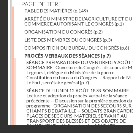
PAGE DE TITRE
TABLE DES MATIÈRES
(p.149)
ARRÊTÉ DU MINISTRE DE L'AGRICULTURE ET DU
COMMERCE AUTORISANT LE CONGRÈS
(p.1)
ORGANISATION DU CONGRÈS
(p.2)
LISTE DES MEMBRES DU CONGRÈS
(p.3)
COMPOSITION DU BUREAU DU CONGRÈS
(p.6)
PROCÈS-VERBAUX DES SÉANCES
(p.7)
SÉANCE PRÉPARATOIRE DU VENDREDI 9 AOÛT 
SOMMAIRE : Ouverture du Congrès : discours de M.
Legouest, délégué du Ministère de la guerre --
Constitution du bureau du Congrès -- Rapport de M.
Le Fort, secrétaire général
(p.7)
SÉANCE DU LUNDI 12 AOÛT 1878. SOMMAIRE -
Lecture et adoption du procès-verbal de la séance
précédente -- Discussion sur la première question du
programme : ORGANISATION DES SECOURS SUR 
CHAMPS DE BATAILLE -- SOLDATS BRANCARDIE
PLACES DE SECOURS, MATÉRIEL SERVANT AU
TRANSPORT DES BLESSÉS ET DES OBJETS DE
PANSEMENT -- 1° Question des SOLDATS
Droits réservés - CNAM
BRANCARDIERS ; discussion : MM. Legouest, Brault