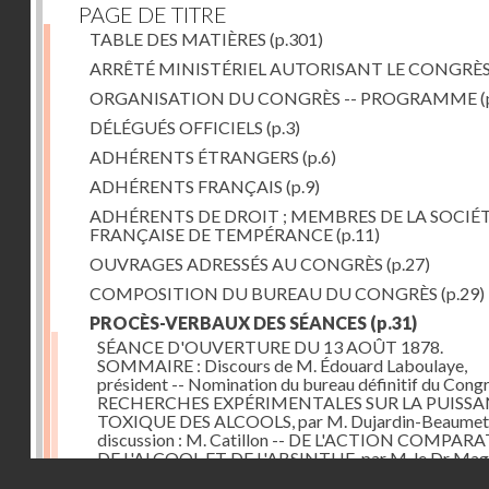
PAGE DE TITRE
TABLE DES MATIÈRES
(p.301)
ARRÊTÉ MINISTÉRIEL AUTORISANT LE CONGRÈ
ORGANISATION DU CONGRÈS -- PROGRAMME
(
DÉLÉGUÉS OFFICIELS
(p.3)
ADHÉRENTS ÉTRANGERS
(p.6)
ADHÉRENTS FRANÇAIS
(p.9)
ADHÉRENTS DE DROIT ; MEMBRES DE LA SOCIÉ
FRANÇAISE DE TEMPÉRANCE
(p.11)
OUVRAGES ADRESSÉS AU CONGRÈS
(p.27)
COMPOSITION DU BUREAU DU CONGRÈS
(p.29)
PROCÈS-VERBAUX DES SÉANCES
(p.31)
SÉANCE D'OUVERTURE DU 13 AOÛT 1878.
SOMMAIRE : Discours de M. Édouard Laboulaye,
président -- Nomination du bureau définitif du Congr
RECHERCHES EXPÉRIMENTALES SUR LA PUISS
TOXIQUE DES ALCOOLS, par M. Dujardin-Beaumetz
discussion : M. Catillon -- DE L'ACTION COMPAR
DE L'ALCOOL ET DE L'ABSINTHE, par M. le Dr Mag
Droits réservés - CNAM
DES ALCOOLS ET DE L'ALCOOLISME, par M. Rabute