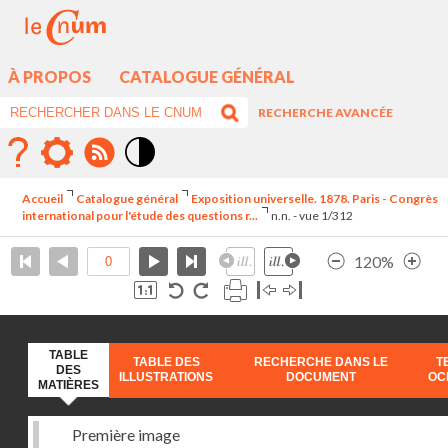
À PROPOS
CATALOGUE GÉNÉRAL
RECHERCHE AVANCÉE
Mode
contraste
Accueil
Catalogue général
Exposition universelle. 1878. Paris - Congrès
élévé
international pour l'étude des questions r...
n.n. - vue 1/312
120%
TABLE
TABLE DES
RECHERCHE DANS LE
T
DES
ILLUSTRATIONS
DOCUMENT
OC
MATIÈRES
Première image