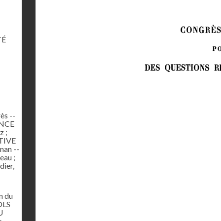
TÉ
ès --
ANCE
 ;
ATIVE
nan --
au ;
dier,
n du
OLS
U
,