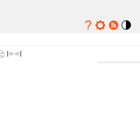
Mode
contraste
élévé