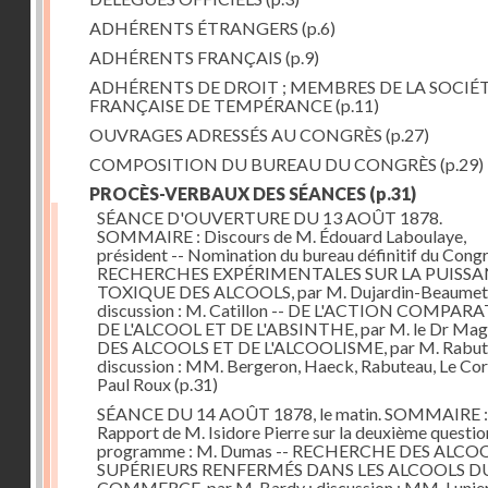
ADHÉRENTS ÉTRANGERS
(p.6)
ADHÉRENTS FRANÇAIS
(p.9)
ADHÉRENTS DE DROIT ; MEMBRES DE LA SOCIÉ
FRANÇAISE DE TEMPÉRANCE
(p.11)
OUVRAGES ADRESSÉS AU CONGRÈS
(p.27)
COMPOSITION DU BUREAU DU CONGRÈS
(p.29)
PROCÈS-VERBAUX DES SÉANCES
(p.31)
SÉANCE D'OUVERTURE DU 13 AOÛT 1878.
SOMMAIRE : Discours de M. Édouard Laboulaye,
président -- Nomination du bureau définitif du Congr
RECHERCHES EXPÉRIMENTALES SUR LA PUISS
TOXIQUE DES ALCOOLS, par M. Dujardin-Beaumetz
discussion : M. Catillon -- DE L'ACTION COMPAR
DE L'ALCOOL ET DE L'ABSINTHE, par M. le Dr Mag
DES ALCOOLS ET DE L'ALCOOLISME, par M. Rabute
discussion : MM. Bergeron, Haeck, Rabuteau, Le Cor
Paul Roux
(p.31)
SÉANCE DU 14 AOÛT 1878, le matin. SOMMAIRE :
Rapport de M. Isidore Pierre sur la deuxième questio
programme : M. Dumas -- RECHERCHE DES ALCO
SUPÉRIEURS RENFERMÉS DANS LES ALCOOLS D
COMMERCE, par M. Bardy ; discussion : MM. Lunier