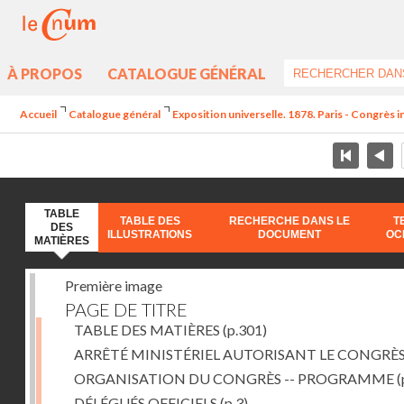
À PROPOS
CATALOGUE GÉNÉRAL
Accueil
Catalogue général
Exposition universelle. 1878. Paris - Congrès in
TABLE
TABLE DES
RECHERCHE DANS LE
T
DES
ILLUSTRATIONS
DOCUMENT
OC
MATIÈRES
Première image
PAGE DE TITRE
TABLE DES MATIÈRES
(p.301)
ARRÊTÉ MINISTÉRIEL AUTORISANT LE CONGRÈ
ORGANISATION DU CONGRÈS -- PROGRAMME
(
DÉLÉGUÉS OFFICIELS
(p.3)