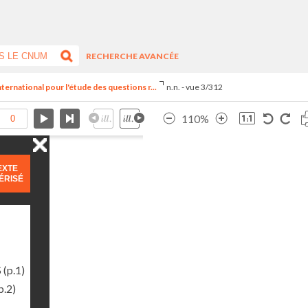
RECHERCHE AVANCÉE
ternational pour l'étude des questions r...
n.n. - vue 3/312
110%
EXTE
ÉRISÉ
S
(p.1)
p.2)