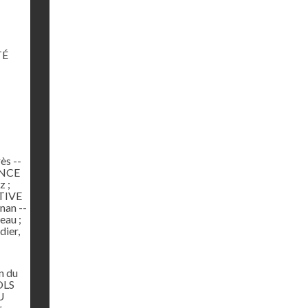
TÉ
ès --
ANCE
 ;
ATIVE
nan --
au ;
dier,
n du
OLS
U
,