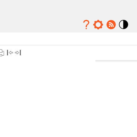
Mode
contraste
élévé