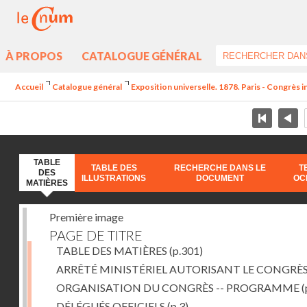
À PROPOS
CATALOGUE GÉNÉRAL
Accueil
Catalogue général
Exposition universelle. 1878. Paris - Congrès in
TABLE
TABLE DES
RECHERCHE DANS LE
T
DES
ILLUSTRATIONS
DOCUMENT
OC
MATIÈRES
Première image
PAGE DE TITRE
TABLE DES MATIÈRES
(p.301)
ARRÊTÉ MINISTÉRIEL AUTORISANT LE CONGRÈ
ORGANISATION DU CONGRÈS -- PROGRAMME
(
DÉLÉGUÉS OFFICIELS
(p.3)