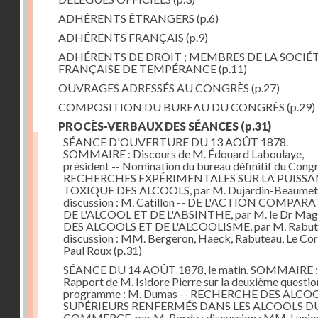
ADHÉRENTS ÉTRANGERS
(p.6)
ADHÉRENTS FRANÇAIS
(p.9)
ADHÉRENTS DE DROIT ; MEMBRES DE LA SOCIÉ
FRANÇAISE DE TEMPÉRANCE
(p.11)
OUVRAGES ADRESSÉS AU CONGRÈS
(p.27)
COMPOSITION DU BUREAU DU CONGRÈS
(p.29)
PROCÈS-VERBAUX DES SÉANCES
(p.31)
SÉANCE D'OUVERTURE DU 13 AOÛT 1878.
SOMMAIRE : Discours de M. Édouard Laboulaye,
président -- Nomination du bureau définitif du Congr
RECHERCHES EXPÉRIMENTALES SUR LA PUISS
TOXIQUE DES ALCOOLS, par M. Dujardin-Beaumetz
discussion : M. Catillon -- DE L'ACTION COMPAR
DE L'ALCOOL ET DE L'ABSINTHE, par M. le Dr Mag
DES ALCOOLS ET DE L'ALCOOLISME, par M. Rabute
discussion : MM. Bergeron, Haeck, Rabuteau, Le Cor
Paul Roux
(p.31)
SÉANCE DU 14 AOÛT 1878, le matin. SOMMAIRE :
Rapport de M. Isidore Pierre sur la deuxième questio
programme : M. Dumas -- RECHERCHE DES ALCO
SUPÉRIEURS RENFERMÉS DANS LES ALCOOLS D
COMMERCE, par M. Bardy ; discussion : MM. Lunier