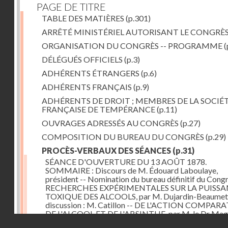
PAGE DE TITRE
TABLE DES MATIÈRES
(p.301)
ARRÊTÉ MINISTÉRIEL AUTORISANT LE CONGRÈ
ORGANISATION DU CONGRÈS -- PROGRAMME
(
DÉLÉGUÉS OFFICIELS
(p.3)
ADHÉRENTS ÉTRANGERS
(p.6)
ADHÉRENTS FRANÇAIS
(p.9)
ADHÉRENTS DE DROIT ; MEMBRES DE LA SOCIÉ
FRANÇAISE DE TEMPÉRANCE
(p.11)
OUVRAGES ADRESSÉS AU CONGRÈS
(p.27)
COMPOSITION DU BUREAU DU CONGRÈS
(p.29)
PROCÈS-VERBAUX DES SÉANCES
(p.31)
SÉANCE D'OUVERTURE DU 13 AOÛT 1878.
SOMMAIRE : Discours de M. Édouard Laboulaye,
président -- Nomination du bureau définitif du Congr
RECHERCHES EXPÉRIMENTALES SUR LA PUISS
TOXIQUE DES ALCOOLS, par M. Dujardin-Beaumetz
discussion : M. Catillon -- DE L'ACTION COMPAR
DE L'ALCOOL ET DE L'ABSINTHE, par M. le Dr Mag
Droits réservés - CNAM
DES ALCOOLS ET DE L'ALCOOLISME, par M. Rabute