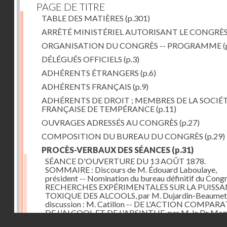
PAGE DE TITRE
TABLE DES MATIÈRES
(p.301)
ARRÊTÉ MINISTÉRIEL AUTORISANT LE CONGRÈ
ORGANISATION DU CONGRÈS -- PROGRAMME
(
DÉLÉGUÉS OFFICIELS
(p.3)
ADHÉRENTS ÉTRANGERS
(p.6)
ADHÉRENTS FRANÇAIS
(p.9)
ADHÉRENTS DE DROIT ; MEMBRES DE LA SOCIÉ
FRANÇAISE DE TEMPÉRANCE
(p.11)
OUVRAGES ADRESSÉS AU CONGRÈS
(p.27)
COMPOSITION DU BUREAU DU CONGRÈS
(p.29)
PROCÈS-VERBAUX DES SÉANCES
(p.31)
SÉANCE D'OUVERTURE DU 13 AOÛT 1878.
SOMMAIRE : Discours de M. Édouard Laboulaye,
président -- Nomination du bureau définitif du Congr
RECHERCHES EXPÉRIMENTALES SUR LA PUISS
TOXIQUE DES ALCOOLS, par M. Dujardin-Beaumetz
discussion : M. Catillon -- DE L'ACTION COMPAR
DE L'ALCOOL ET DE L'ABSINTHE, par M. le Dr Mag
Droits réservés - CNAM
DES ALCOOLS ET DE L'ALCOOLISME, par M. Rabute