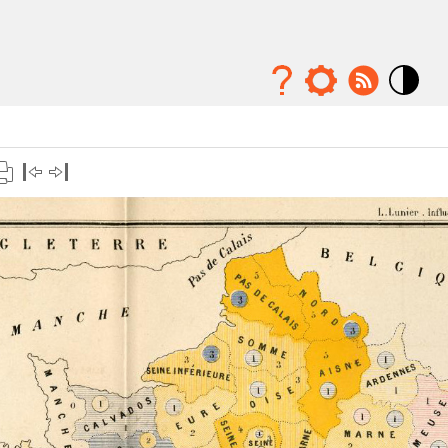
Mode
contraste
élévé