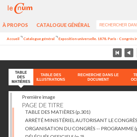
À PROPOS
CATALOGUE GÉNÉRAL
Accueil
Catalogue général
Exposition universelle. 1878. Paris - Congrès in
TABLE
TABLE DES
RECHERCHE DANS LE
T
DES
ILLUSTRATIONS
DOCUMENT
OC
MATIÈRES
Première image
PAGE DE TITRE
TABLE DES MATIÈRES
(p.301)
ARRÊTÉ MINISTÉRIEL AUTORISANT LE CONGRÈ
ORGANISATION DU CONGRÈS -- PROGRAMME
(
DÉLÉGUÉS OFFICIELS
(p.3)