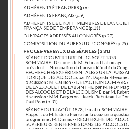
ADHÉRENTS ÉTRANGERS
(p.6)
ADHÉRENTS FRANÇAIS
(p.9)
ADHÉRENTS DE DROIT ; MEMBRES DE LA SOCIÉ
FRANÇAISE DE TEMPÉRANCE
(p.11)
OUVRAGES ADRESSÉS AU CONGRÈS
(p.27)
COMPOSITION DU BUREAU DU CONGRÈS
(p.29)
PROCÈS-VERBAUX DES SÉANCES
(p.31)
SÉANCE D'OUVERTURE DU 13 AOÛT 1878.
SOMMAIRE : Discours de M. Édouard Laboulaye,
président -- Nomination du bureau définitif du Congr
RECHERCHES EXPÉRIMENTALES SUR LA PUISS
TOXIQUE DES ALCOOLS, par M. Dujardin-Beaumetz
discussion : M. Catillon -- DE L'ACTION COMPAR
DE L'ALCOOL ET DE L'ABSINTHE, par M. le Dr Mag
DES ALCOOLS ET DE L'ALCOOLISME, par M. Rabute
discussion : MM. Bergeron, Haeck, Rabuteau, Le Cor
Paul Roux
(p.31)
SÉANCE DU 14 AOÛT 1878, le matin. SOMMAIRE :
Rapport de M. Isidore Pierre sur la deuxième questio
programme : M. Dumas -- RECHERCHE DES ALCO
SUPÉRIEURS RENFERMÉS DANS LES ALCOOLS D
COMMERCE, par M. Bardy ; discussion : MM. Lunier