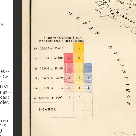
TÉ
ès --
ANCE
 ;
ATIVE
nan --
au ;
dier,
n du
OLS
U
,