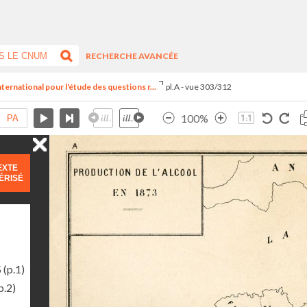
RECHERCHE AVANCÉE
ternational pour l'étude des questions r...
pl.A - vue 303/312
100%
EXTE
ÉRISÉ
S
(p.1)
p.2)