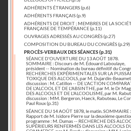
ADHÉRENTS ÉTRANGERS
(p.6)
ADHÉRENTS FRANÇAIS
(p.9)
ADHÉRENTS DE DROIT ; MEMBRES DE LA SOCIÉ
FRANÇAISE DE TEMPÉRANCE
(p.11)
OUVRAGES ADRESSÉS AU CONGRÈS
(p.27)
COMPOSITION DU BUREAU DU CONGRÈS
(p.29)
PROCÈS-VERBAUX DES SÉANCES
(p.31)
SÉANCE D'OUVERTURE DU 13 AOÛT 1878.
SOMMAIRE : Discours de M. Édouard Laboulaye,
président -- Nomination du bureau définitif du Congr
RECHERCHES EXPÉRIMENTALES SUR LA PUISS
TOXIQUE DES ALCOOLS, par M. Dujardin-Beaumetz
discussion : M. Catillon -- DE L'ACTION COMPAR
DE L'ALCOOL ET DE L'ABSINTHE, par M. le Dr Mag
DES ALCOOLS ET DE L'ALCOOLISME, par M. Rabute
discussion : MM. Bergeron, Haeck, Rabuteau, Le Cor
Paul Roux
(p.31)
SÉANCE DU 14 AOÛT 1878, le matin. SOMMAIRE :
Rapport de M. Isidore Pierre sur la deuxième questio
programme : M. Dumas -- RECHERCHE DES ALCO
SUPÉRIEURS RENFERMÉS DANS LES ALCOOLS D
COMMERCE, par M. Bardy ; discussion : MM. Lunier