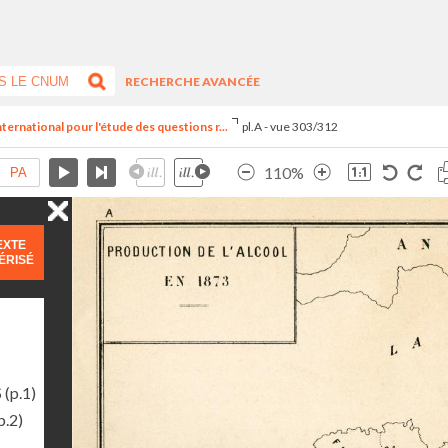
RECHERCHE AVANCÉE
ternational pour l'étude des questions r...
pl.A - vue 303/312
110%
EXTE
ÉRISÉ
S
(p.1)
p.2)