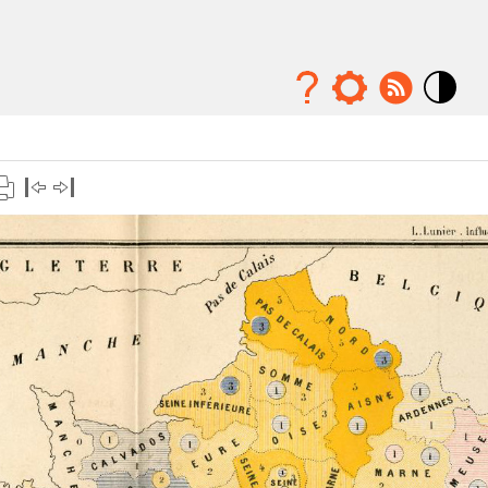
Mode
contraste
élévé