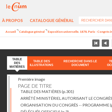
À PROPOS
CATALOGUE GÉNÉRAL
Accueil
Catalogue général
Exposition universelle. 1878. Paris - Congrès in
TABLE
TABLE DES
RECHERCHE DANS LE
T
DES
ILLUSTRATIONS
DOCUMENT
OC
MATIÈRES
Première image
PAGE DE TITRE
TABLE DES MATIÈRES
(p.301)
ARRÊTÉ MINISTÉRIEL AUTORISANT LE CONGRÈ
ORGANISATION DU CONGRÈS -- PROGRAMME
(
DÉLÉGUÉS OFFICIELS
(p.3)