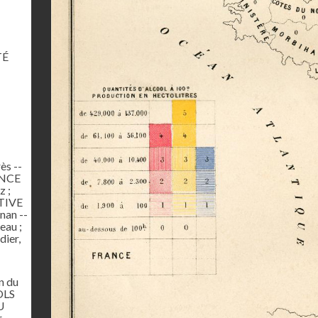
TÉ
ès --
ANCE
 ;
ATIVE
nan --
au ;
dier,
n du
OLS
U
,