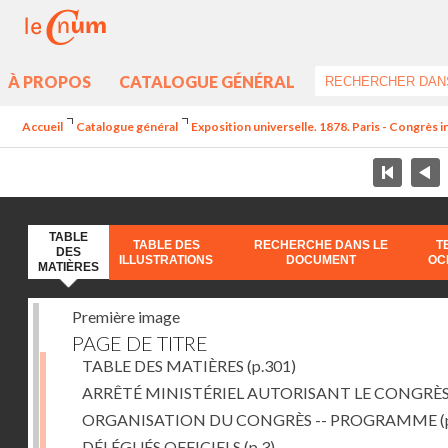
À PROPOS
CATALOGUE GÉNÉRAL
Accueil
Catalogue général
Exposition universelle. 1878. Paris - Congrès in
TABLE
TABLE DES
RECHERCHE DANS LE
T
DES
ILLUSTRATIONS
DOCUMENT
OC
MATIÈRES
Première image
PAGE DE TITRE
TABLE DES MATIÈRES
(p.301)
ARRÊTÉ MINISTÉRIEL AUTORISANT LE CONGRÈ
ORGANISATION DU CONGRÈS -- PROGRAMME
(
DÉLÉGUÉS OFFICIELS
(p.3)