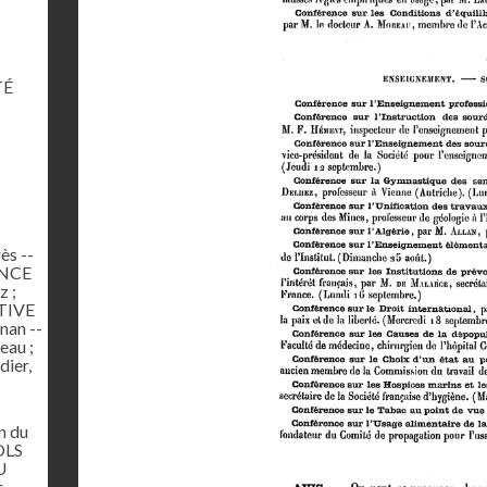
TÉ
ès --
ANCE
 ;
ATIVE
nan --
au ;
dier,
n du
OLS
U
,