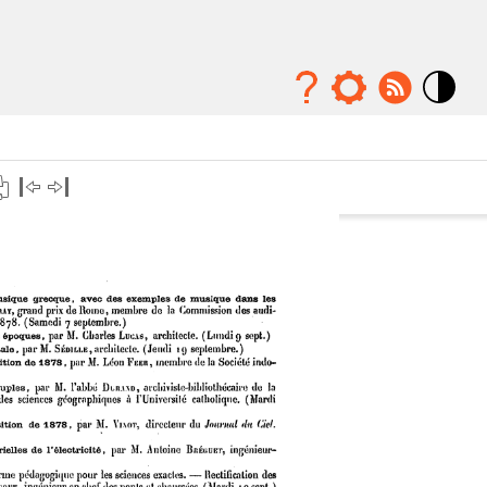
Mode
contraste
élévé