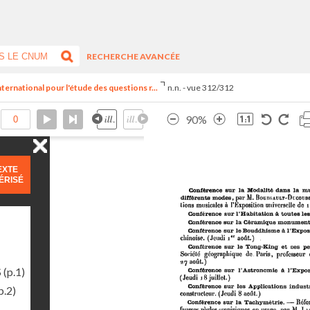
RECHERCHE AVANCÉE
ternational pour l'étude des questions r...
n.n. - vue 312/312
90%
EXTE
ÉRISÉ
S
(p.1)
p.2)