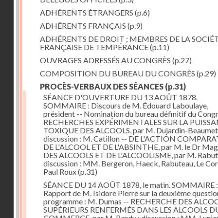
ADHÉRENTS ÉTRANGERS
(p.6)
ADHÉRENTS FRANÇAIS
(p.9)
ADHÉRENTS DE DROIT ; MEMBRES DE LA SOCIÉ
FRANÇAISE DE TEMPÉRANCE
(p.11)
OUVRAGES ADRESSÉS AU CONGRÈS
(p.27)
COMPOSITION DU BUREAU DU CONGRÈS
(p.29)
PROCÈS-VERBAUX DES SÉANCES
(p.31)
SÉANCE D'OUVERTURE DU 13 AOÛT 1878.
SOMMAIRE : Discours de M. Édouard Laboulaye,
président -- Nomination du bureau définitif du Congr
RECHERCHES EXPÉRIMENTALES SUR LA PUISS
TOXIQUE DES ALCOOLS, par M. Dujardin-Beaumetz
discussion : M. Catillon -- DE L'ACTION COMPAR
DE L'ALCOOL ET DE L'ABSINTHE, par M. le Dr Mag
DES ALCOOLS ET DE L'ALCOOLISME, par M. Rabute
discussion : MM. Bergeron, Haeck, Rabuteau, Le Cor
Paul Roux
(p.31)
SÉANCE DU 14 AOÛT 1878, le matin. SOMMAIRE :
Rapport de M. Isidore Pierre sur la deuxième questio
programme : M. Dumas -- RECHERCHE DES ALCO
SUPÉRIEURS RENFERMÉS DANS LES ALCOOLS D
COMMERCE, par M. Bardy ; discussion : MM. Lunier