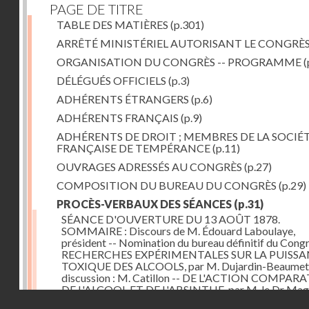
PAGE DE TITRE
TABLE DES MATIÈRES
(p.301)
ARRÊTÉ MINISTÉRIEL AUTORISANT LE CONGRÈ
ORGANISATION DU CONGRÈS -- PROGRAMME
(
DÉLÉGUÉS OFFICIELS
(p.3)
ADHÉRENTS ÉTRANGERS
(p.6)
ADHÉRENTS FRANÇAIS
(p.9)
ADHÉRENTS DE DROIT ; MEMBRES DE LA SOCIÉ
FRANÇAISE DE TEMPÉRANCE
(p.11)
OUVRAGES ADRESSÉS AU CONGRÈS
(p.27)
COMPOSITION DU BUREAU DU CONGRÈS
(p.29)
PROCÈS-VERBAUX DES SÉANCES
(p.31)
SÉANCE D'OUVERTURE DU 13 AOÛT 1878.
SOMMAIRE : Discours de M. Édouard Laboulaye,
président -- Nomination du bureau définitif du Congr
RECHERCHES EXPÉRIMENTALES SUR LA PUISS
TOXIQUE DES ALCOOLS, par M. Dujardin-Beaumetz
discussion : M. Catillon -- DE L'ACTION COMPAR
DE L'ALCOOL ET DE L'ABSINTHE, par M. le Dr Mag
Droits réservés - CNAM
DES ALCOOLS ET DE L'ALCOOLISME, par M. Rabute