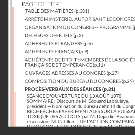
PAGE DE TITRE
TABLE DES MATIÈRES
(p.301)
ARRÊTÉ MINISTÉRIEL AUTORISANT LE CONGRÈ
ORGANISATION DU CONGRÈS -- PROGRAMME
(
DÉLÉGUÉS OFFICIELS
(p.3)
ADHÉRENTS ÉTRANGERS
(p.6)
ADHÉRENTS FRANÇAIS
(p.9)
ADHÉRENTS DE DROIT ; MEMBRES DE LA SOCIÉ
FRANÇAISE DE TEMPÉRANCE
(p.11)
OUVRAGES ADRESSÉS AU CONGRÈS
(p.27)
COMPOSITION DU BUREAU DU CONGRÈS
(p.29)
PROCÈS-VERBAUX DES SÉANCES
(p.31)
SÉANCE D'OUVERTURE DU 13 AOÛT 1878.
SOMMAIRE : Discours de M. Édouard Laboulaye,
président -- Nomination du bureau définitif du Congr
RECHERCHES EXPÉRIMENTALES SUR LA PUISS
TOXIQUE DES ALCOOLS, par M. Dujardin-Beaumetz
discussion : M. Catillon -- DE L'ACTION COMPAR
DE L'ALCOOL ET DE L'ABSINTHE, par M. le Dr Mag
Droits réservés - CNAM
DES ALCOOLS ET DE L'ALCOOLISME, par M. Rabute