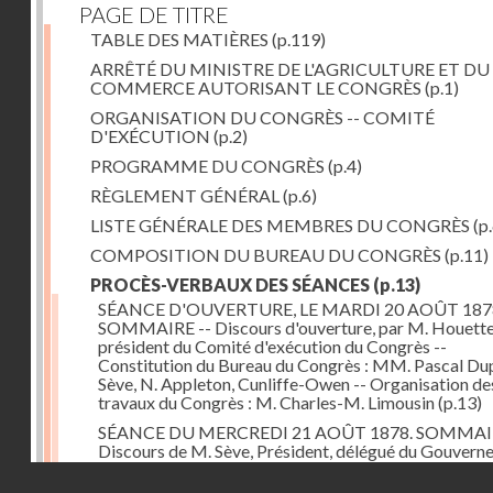
PAGE DE TITRE
TABLE DES MATIÈRES
(p.119)
ARRÊTÉ DU MINISTRE DE L'AGRICULTURE ET DU
COMMERCE AUTORISANT LE CONGRÈS
(p.1)
ORGANISATION DU CONGRÈS -- COMITÉ
D'EXÉCUTION
(p.2)
PROGRAMME DU CONGRÈS
(p.4)
RÈGLEMENT GÉNÉRAL
(p.6)
LISTE GÉNÉRALE DES MEMBRES DU CONGRÈS
(p.
COMPOSITION DU BUREAU DU CONGRÈS
(p.11)
PROCÈS-VERBAUX DES SÉANCES
(p.13)
SÉANCE D'OUVERTURE, LE MARDI 20 AOÛT 187
SOMMAIRE -- Discours d'ouverture, par M. Houette
président du Comité d'exécution du Congrès --
Constitution du Bureau du Congrès : MM. Pascal Dup
Sève, N. Appleton, Cunliffe-Owen -- Organisation de
travaux du Congrès : M. Charles-M. Limousin
(p.13)
SÉANCE DU MERCREDI 21 AOÛT 1878. SOMMAIR
Discours de M. Sève, Président, délégué du Gouver
belge -- Lecture et adoption du procès-verbal de la 
Droits réservés - CNAM
précédente -- Questions rentrant dans le programme 