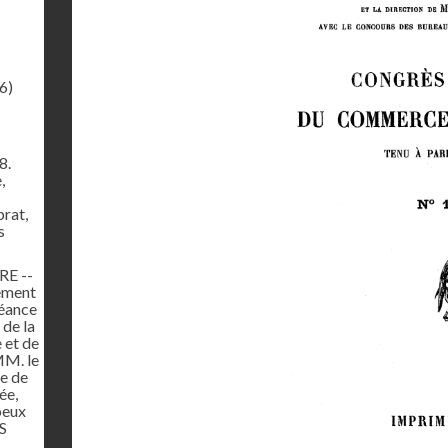
6)
8.
,
rat,
s
E --
nement
séance
de la
 et de
MM. le
ne de
ée,
oeux
S