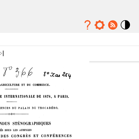
Mode
contraste
élévé