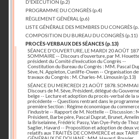
D'EXÉCUTION
(p.2)
PROGRAMME DU CONGRÈS
(p.4)
RÈGLEMENT GÉNÉRAL
(p.6)
LISTE GÉNÉRALE DES MEMBRES DU CONGRÈS
(p.
COMPOSITION DU BUREAU DU CONGRÈS
(p.11)
PROCÈS-VERBAUX DES SÉANCES
(p.13)
SÉANCE D'OUVERTURE, LE MARDI 20 AOÛT 187
SOMMAIRE -- Discours d'ouverture, par M. Houette
président du Comité d'exécution du Congrès --
Constitution du Bureau du Congrès : MM. Pascal Dup
Sève, N. Appleton, Cunliffe-Owen -- Organisation de
travaux du Congrès : M. Charles-M. Limousin
(p.13)
SÉANCE DU MERCREDI 21 AOÛT 1878. SOMMAIR
Discours de M. Sève, Président, délégué du Gouver
belge -- Lecture et adoption du procès-verbal de la 
précédente -- Questions rentrant dans le programme 
première Section : Régime économique du commerce
l'industrie -- Rapport de M. Nottelle -- Discussion : 
Président, Barbe père, Pascal Duprat, Brunet, Ameli
la Briselainne, Frédéric Passy, Van Oye-Pety de Thoz
Saglier, Havard -- Proposition et adoption de deux v
relatifs aux TRAITÉS DE COMMERCE et aux TARIF
GÉNÉRAUX DE DOUANE : MM. Havard, Rouvier,