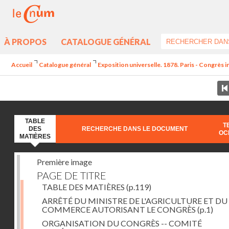
À PROPOS
CATALOGUE GÉNÉRAL
Accueil
Catalogue général
Exposition universelle. 1878. Paris - Congrès 
TABLE
T
DES
RECHERCHE DANS LE DOCUMENT
OC
MATIÈRES
Première image
PAGE DE TITRE
TABLE DES MATIÈRES
(p.119)
ARRÊTÉ DU MINISTRE DE L'AGRICULTURE ET DU
COMMERCE AUTORISANT LE CONGRÈS
(p.1)
ORGANISATION DU CONGRÈS -- COMITÉ